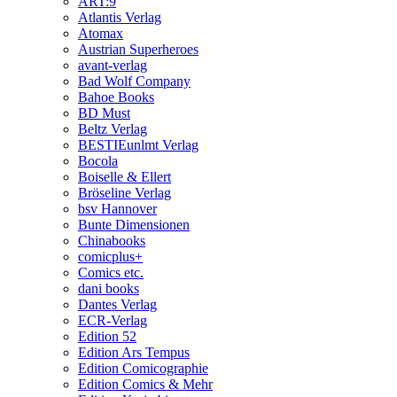
ART:9
Atlantis Verlag
Atomax
Austrian Superheroes
avant-verlag
Bad Wolf Company
Bahoe Books
BD Must
Beltz Verlag
BESTIEunlmt Verlag
Bocola
Boiselle & Ellert
Bröseline Verlag
bsv Hannover
Bunte Dimensionen
Chinabooks
comicplus+
Comics etc.
dani books
Dantes Verlag
ECR-Verlag
Edition 52
Edition Ars Tempus
Edition Comicographie
Edition Comics & Mehr