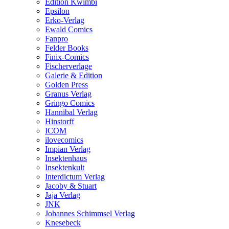
Edition Kwimbi
Epsilon
Erko-Verlag
Ewald Comics
Fanpro
Felder Books
Finix-Comics
Fischerverlage
Galerie & Edition
Golden Press
Granus Verlag
Gringo Comics
Hannibal Verlag
Hinstorff
ICOM
ilovecomics
Impian Verlag
Insektenhaus
Insektenkult
Interdictum Verlag
Jacoby & Stuart
Jaja Verlag
JNK
Johannes Schimmsel Verlag
Knesebeck