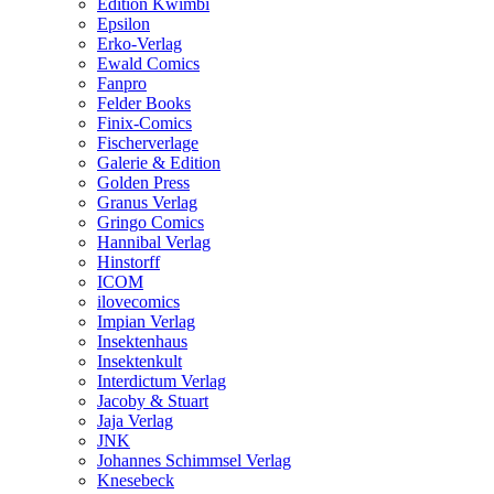
Edition Kwimbi
Epsilon
Erko-Verlag
Ewald Comics
Fanpro
Felder Books
Finix-Comics
Fischerverlage
Galerie & Edition
Golden Press
Granus Verlag
Gringo Comics
Hannibal Verlag
Hinstorff
ICOM
ilovecomics
Impian Verlag
Insektenhaus
Insektenkult
Interdictum Verlag
Jacoby & Stuart
Jaja Verlag
JNK
Johannes Schimmsel Verlag
Knesebeck