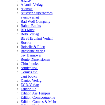
ART:9
Atlantis Verlag
Atomax
Austrian Superheroes
avant-verlag
Bad Wolf Company
Bahoe Books
BD Must
Beltz Verlag
BESTIEunlmt Verlag
Bocola
Boiselle & Ellert
Bröseline Verlag
bsv Hannover
Bunte Dimensionen
Chinabooks
comicplus+
Comics etc.
dani books
Dantes Verlag
ECR-Verlag
Edition 52
Edition Ars Tempus
Edition Comicographie
Edition Comics & Mehr