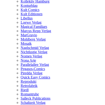
Kollektiv Hamburg
Konturblau
Kult Comics
Kult Editionen
Libellus
Loewe Verlag
Magical Familiars
Marcus Repp Verlag
MarGravio
Mohlberg Verlag
Mosaik
Naglschmid Verlag
Nichtlustig Verlag
Nomen Verlag
Nona Arte
Parallelallee Verlag
Pegasos-Comics
Piredda Verlag
Quick Easy Comics
Reprodukt
Retrofabrik
Riedl
Romantruhe
Salleck Publications
Schaltzeit Verlag