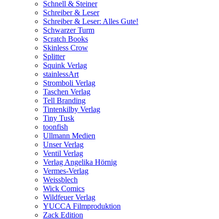
Schnell & Steiner
Schreiber & Leser
Schreiber & Leser: Alles Gute!
Schwarzer Turm
Scratch Books
Skinless Crow
Splitter
Squink Verlag
stainlessArt
Stromboli Verlag
Taschen Verlag
Tell Branding
Tintenkilby Verlag
Tiny Tusk
toonfish
Ullmann Medien
Unser Verlag
Ventil Verlag
Verlag Angelika Hörnig
Vermes-Verlag
Weissblech
Wick Comics
Wildfeuer Verlag
YUCCA Filmproduktion
Zack Edition