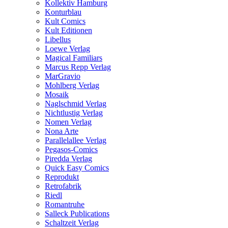
Kollektiv Hamburg
Konturblau
Kult Comics
Kult Editionen
Libellus
Loewe Verlag
Magical Familiars
Marcus Repp Verlag
MarGravio
Mohlberg Verlag
Mosaik
Naglschmid Verlag
Nichtlustig Verlag
Nomen Verlag
Nona Arte
Parallelallee Verlag
Pegasos-Comics
Piredda Verlag
Quick Easy Comics
Reprodukt
Retrofabrik
Riedl
Romantruhe
Salleck Publications
Schaltzeit Verlag