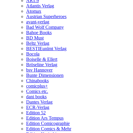
ART:9
Atlantis Verlag
Atomax
Austrian Superheroes
avant-verlag
Bad Wolf Company
Bahoe Books
BD Must
Beltz Verlag
BESTIEunlmt Verlag
Bocola
Boiselle & Ellert
Bröseline Verlag
bsv Hannover
Bunte Dimensionen
Chinabooks
comicplus+
Comics etc.
dani books
Dantes Verlag
ECR-Verlag
Edition 52
Edition Ars Tempus
Edition Comicographie
Edition Comics & Mehr