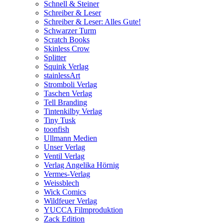
Schnell & Steiner
Schreiber & Leser
Schreiber & Leser: Alles Gute!
Schwarzer Turm
Scratch Books
Skinless Crow
Splitter
Squink Verlag
stainlessArt
Stromboli Verlag
Taschen Verlag
Tell Branding
Tintenkilby Verlag
Tiny Tusk
toonfish
Ullmann Medien
Unser Verlag
Ventil Verlag
Verlag Angelika Hörnig
Vermes-Verlag
Weissblech
Wick Comics
Wildfeuer Verlag
YUCCA Filmproduktion
Zack Edition