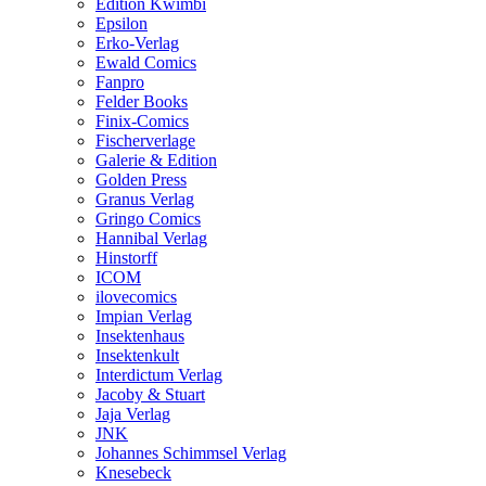
Edition Kwimbi
Epsilon
Erko-Verlag
Ewald Comics
Fanpro
Felder Books
Finix-Comics
Fischerverlage
Galerie & Edition
Golden Press
Granus Verlag
Gringo Comics
Hannibal Verlag
Hinstorff
ICOM
ilovecomics
Impian Verlag
Insektenhaus
Insektenkult
Interdictum Verlag
Jacoby & Stuart
Jaja Verlag
JNK
Johannes Schimmsel Verlag
Knesebeck