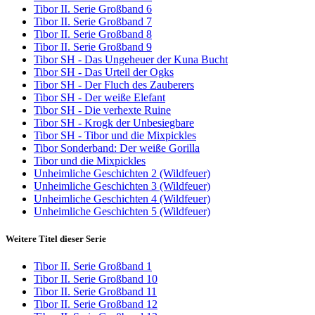
Tibor II. Serie Großband 6
Tibor II. Serie Großband 7
Tibor II. Serie Großband 8
Tibor II. Serie Großband 9
Tibor SH - Das Ungeheuer der Kuna Bucht
Tibor SH - Das Urteil der Ogks
Tibor SH - Der Fluch des Zauberers
Tibor SH - Der weiße Elefant
Tibor SH - Die verhexte Ruine
Tibor SH - Krogk der Unbesiegbare
Tibor SH - Tibor und die Mixpickles
Tibor Sonderband: Der weiße Gorilla
Tibor und die Mixpickles
Unheimliche Geschichten 2 (Wildfeuer)
Unheimliche Geschichten 3 (Wildfeuer)
Unheimliche Geschichten 4 (Wildfeuer)
Unheimliche Geschichten 5 (Wildfeuer)
Weitere Titel dieser Serie
Tibor II. Serie Großband 1
Tibor II. Serie Großband 10
Tibor II. Serie Großband 11
Tibor II. Serie Großband 12