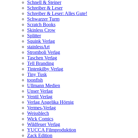
Schnell & Steiner
Schreiber & Leser
Schreiber & Leser: Alles Gute!
Schwarzer Turm
Scratch Books
Skinless Crow
Splitter
Squink Verlag
stainlessArt
Stromboli Verlag
Taschen Verlag
Tell Branding
Tintenkilby Verlag
Tiny Tusk
toonfish
Ullmann Medien
Unser Verlag
Ventil Verlag
Verlag Angelika Hörnig
Vermes-Verlag
Weissblech
Wick Comics
Wildfeuer Verlag
YUCCA Filmproduktion
Zack Edition