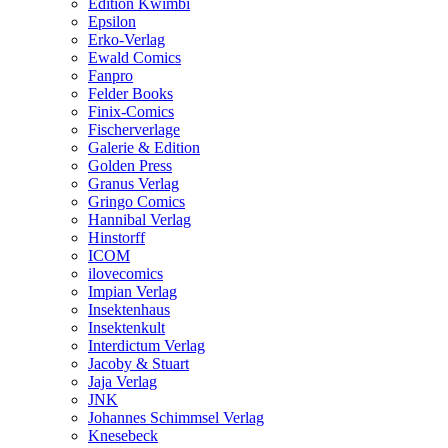
Edition Kwimbi
Epsilon
Erko-Verlag
Ewald Comics
Fanpro
Felder Books
Finix-Comics
Fischerverlage
Galerie & Edition
Golden Press
Granus Verlag
Gringo Comics
Hannibal Verlag
Hinstorff
ICOM
ilovecomics
Impian Verlag
Insektenhaus
Insektenkult
Interdictum Verlag
Jacoby & Stuart
Jaja Verlag
JNK
Johannes Schimmsel Verlag
Knesebeck