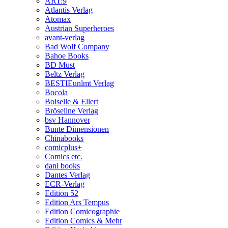
ART:9
Atlantis Verlag
Atomax
Austrian Superheroes
avant-verlag
Bad Wolf Company
Bahoe Books
BD Must
Beltz Verlag
BESTIEunlmt Verlag
Bocola
Boiselle & Ellert
Bröseline Verlag
bsv Hannover
Bunte Dimensionen
Chinabooks
comicplus+
Comics etc.
dani books
Dantes Verlag
ECR-Verlag
Edition 52
Edition Ars Tempus
Edition Comicographie
Edition Comics & Mehr