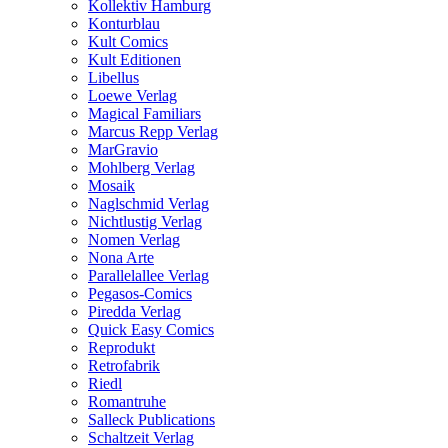
Kollektiv Hamburg
Konturblau
Kult Comics
Kult Editionen
Libellus
Loewe Verlag
Magical Familiars
Marcus Repp Verlag
MarGravio
Mohlberg Verlag
Mosaik
Naglschmid Verlag
Nichtlustig Verlag
Nomen Verlag
Nona Arte
Parallelallee Verlag
Pegasos-Comics
Piredda Verlag
Quick Easy Comics
Reprodukt
Retrofabrik
Riedl
Romantruhe
Salleck Publications
Schaltzeit Verlag