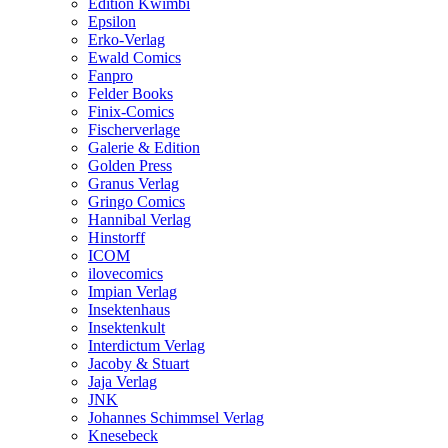
Edition Kwimbi
Epsilon
Erko-Verlag
Ewald Comics
Fanpro
Felder Books
Finix-Comics
Fischerverlage
Galerie & Edition
Golden Press
Granus Verlag
Gringo Comics
Hannibal Verlag
Hinstorff
ICOM
ilovecomics
Impian Verlag
Insektenhaus
Insektenkult
Interdictum Verlag
Jacoby & Stuart
Jaja Verlag
JNK
Johannes Schimmsel Verlag
Knesebeck