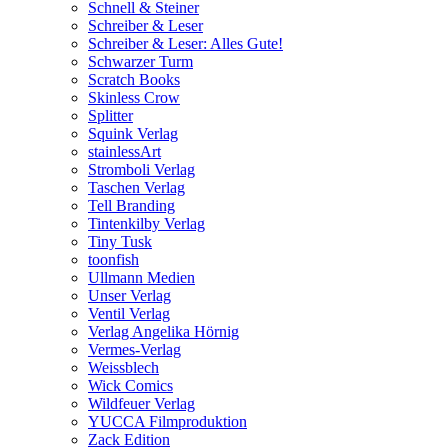
Schnell & Steiner
Schreiber & Leser
Schreiber & Leser: Alles Gute!
Schwarzer Turm
Scratch Books
Skinless Crow
Splitter
Squink Verlag
stainlessArt
Stromboli Verlag
Taschen Verlag
Tell Branding
Tintenkilby Verlag
Tiny Tusk
toonfish
Ullmann Medien
Unser Verlag
Ventil Verlag
Verlag Angelika Hörnig
Vermes-Verlag
Weissblech
Wick Comics
Wildfeuer Verlag
YUCCA Filmproduktion
Zack Edition