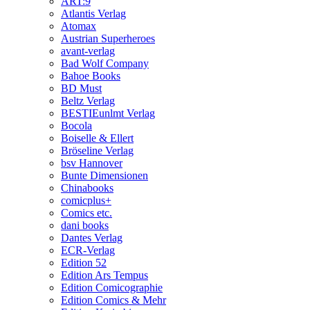
ART:9
Atlantis Verlag
Atomax
Austrian Superheroes
avant-verlag
Bad Wolf Company
Bahoe Books
BD Must
Beltz Verlag
BESTIEunlmt Verlag
Bocola
Boiselle & Ellert
Bröseline Verlag
bsv Hannover
Bunte Dimensionen
Chinabooks
comicplus+
Comics etc.
dani books
Dantes Verlag
ECR-Verlag
Edition 52
Edition Ars Tempus
Edition Comicographie
Edition Comics & Mehr