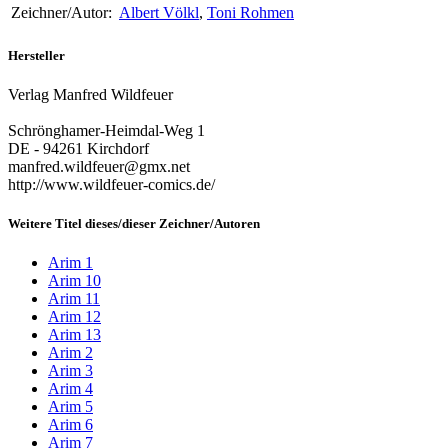
Zeichner/Autor:
Albert Völkl
,
Toni Rohmen
Hersteller
Verlag Manfred Wildfeuer
Schrönghamer-Heimdal-Weg 1
DE - 94261 Kirchdorf
manfred.wildfeuer@gmx.net
http://www.wildfeuer-comics.de/
Weitere Titel dieses/dieser Zeichner/Autoren
Arim 1
Arim 10
Arim 11
Arim 12
Arim 13
Arim 2
Arim 3
Arim 4
Arim 5
Arim 6
Arim 7