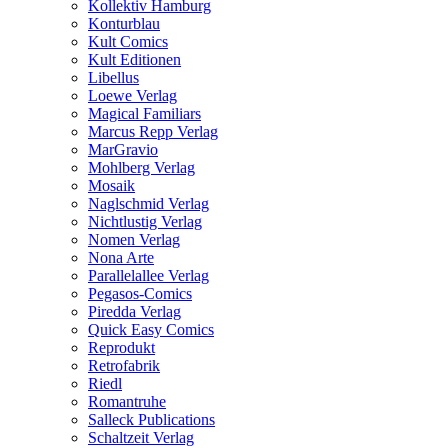
Kollektiv Hamburg
Konturblau
Kult Comics
Kult Editionen
Libellus
Loewe Verlag
Magical Familiars
Marcus Repp Verlag
MarGravio
Mohlberg Verlag
Mosaik
Naglschmid Verlag
Nichtlustig Verlag
Nomen Verlag
Nona Arte
Parallelallee Verlag
Pegasos-Comics
Piredda Verlag
Quick Easy Comics
Reprodukt
Retrofabrik
Riedl
Romantruhe
Salleck Publications
Schaltzeit Verlag