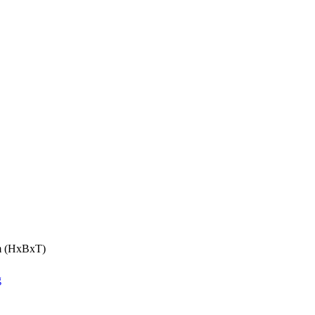
cm (HxBxT)
g