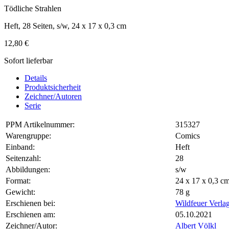
Tödliche Strahlen
Heft, 28 Seiten, s/w, 24 x 17 x 0,3 cm
12,80 €
Sofort lieferbar
Details
Produktsicherheit
Zeichner/Autoren
Serie
PPM Artikelnummer:
315327
Warengruppe:
Comics
Einband:
Heft
Seitenzahl:
28
Abbildungen:
s/w
Format:
24 x 17 x 0,3 
Gewicht:
78 g
Erschienen bei:
Wildfeuer Verla
Erschienen am:
05.10.2021
Zeichner/Autor:
Albert Völkl