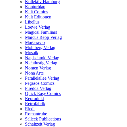
Kollektiv Hamburg
Konturblau
Kult Comics
Kult Editionen
Libellus
Loewe Verlag
Magical Familiars
Marcus Repp Verlag
MarGravio
Mohlberg Verlag
Mosaik
Naglschmid Verlag
Nichtlustig Verlag
Nomen Verlag
Nona Arte
Parallelallee Verlag
Pegasos-Comics
Piredda Verlag
Quick Easy Comics
Reprodukt
Retrofabrik
Riedl
Romantruhe
Salleck Publications
Schaltzeit Verlag