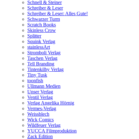
Schnell & Steiner
Schreiber & Leser
Schreiber & Leser: Alles Gute!
Schwarzer Turm
Scratch Books
Skinless Crow
Splitter
Squink Verlag
stainlessArt
Stromboli Verlag
Taschen Verlag
Tell Branding
Tintenkilby Verlag
Tiny Tusk
toonfish
Ullmann Medien
Unser Verlag
Ventil Verlag
Verlag Angelika Hörnig
Vermes-Verlag
Weissblech
Wick Comics
Wildfeuer Verlag
YUCCA Filmproduktion
Zack Edition