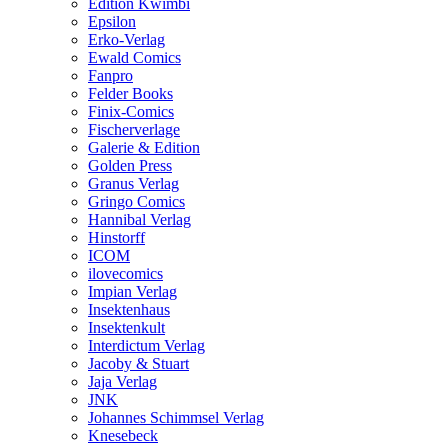
Edition Kwimbi
Epsilon
Erko-Verlag
Ewald Comics
Fanpro
Felder Books
Finix-Comics
Fischerverlage
Galerie & Edition
Golden Press
Granus Verlag
Gringo Comics
Hannibal Verlag
Hinstorff
ICOM
ilovecomics
Impian Verlag
Insektenhaus
Insektenkult
Interdictum Verlag
Jacoby & Stuart
Jaja Verlag
JNK
Johannes Schimmsel Verlag
Knesebeck