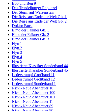
Bob und Ben 9
Das Trendelburger Rapunzel
Der Sturm auf Weißenstein
Die Reise ans Ende der Welt Gb. 1
Die Reise ans Ende der Welt Gb. 2
Doktor Faust
Elmo der Falkner Gb. 1
Elmo der Falkner Gb. 2
Elmo der Falkner Gb. 3
Flyn 1
Flyn 2
Flyn 3
Flyn 4
Flyn 5
Illustrierte Klassiker Sonderband 44
Illustrierte Klassiker Sonderband 45
Lederstrumpf Großband 11
Lederstrumpf Großband 12
Lederstrumpf Sonderband 1
Nick - Neue Abenteuer 10
Nick - Neue Abenteuer 100
Nick - Neue Abenteuer 101
Nick - Neue Abenteuer 11
Nick - Neue Abenteuer 89
Nick - Neue Abenteuer 90