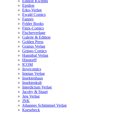
Edition Kwimbi
Epsilon
Erko-Verlag
Ewald Comics
Fanpro
Felder Books
Finix-Comics
Fischerverlage
Galerie & Edition
Golden Press
Granus Verlag
Gringo Comics
Hannibal Verlag
Hinstorff
ICOM
ilovecomics
Impian Verlag
Insektenhaus
Insektenkult
Interdictum Verlag
Jacoby & Stuart
Jaja Verlag
JNK
Johannes Schimmsel Verlag
Knesebeck