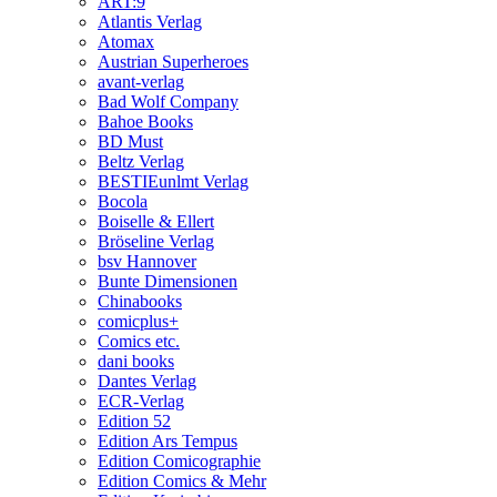
ART:9
Atlantis Verlag
Atomax
Austrian Superheroes
avant-verlag
Bad Wolf Company
Bahoe Books
BD Must
Beltz Verlag
BESTIEunlmt Verlag
Bocola
Boiselle & Ellert
Bröseline Verlag
bsv Hannover
Bunte Dimensionen
Chinabooks
comicplus+
Comics etc.
dani books
Dantes Verlag
ECR-Verlag
Edition 52
Edition Ars Tempus
Edition Comicographie
Edition Comics & Mehr