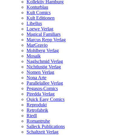
Kollektiv Hamburg
Konturblau
Kult Comics
Kult Editionen
Libellus
Loewe Verlag
Magical Familiars
Marcus Repp Verlag
MarGravio
Mohlberg Verlag
Mosaik
Naglschmid Verlag
Nichtlustig Verlag
Nomen Verlag
Nona Arte
Parallelallee Verlag
Pegasos-Comics
Piredda Verlag
Quick Easy Comics
Reprodukt
Retrofabrik
Riedl
Romantruhe
Salleck Publications
Schaltzeit Verlag