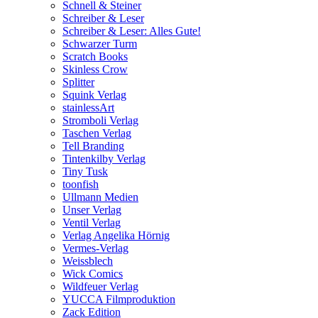
Schnell & Steiner
Schreiber & Leser
Schreiber & Leser: Alles Gute!
Schwarzer Turm
Scratch Books
Skinless Crow
Splitter
Squink Verlag
stainlessArt
Stromboli Verlag
Taschen Verlag
Tell Branding
Tintenkilby Verlag
Tiny Tusk
toonfish
Ullmann Medien
Unser Verlag
Ventil Verlag
Verlag Angelika Hörnig
Vermes-Verlag
Weissblech
Wick Comics
Wildfeuer Verlag
YUCCA Filmproduktion
Zack Edition