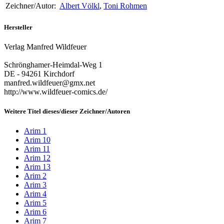
Zeichner/Autor:
Albert Völkl
,
Toni Rohmen
Hersteller
Verlag Manfred Wildfeuer
Schrönghamer-Heimdal-Weg 1
DE - 94261 Kirchdorf
manfred.wildfeuer@gmx.net
http://www.wildfeuer-comics.de/
Weitere Titel dieses/dieser Zeichner/Autoren
Arim 1
Arim 10
Arim 11
Arim 12
Arim 13
Arim 2
Arim 3
Arim 4
Arim 5
Arim 6
Arim 7