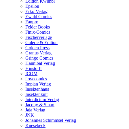
Edition Kwimbi
Epsilon
Erko-Verlag
Ewald Comics
Fanpro
Felder Books
Finix-Comics
Fischerverlage
Galerie & Edition
Golden Press
Granus Verlag
Gringo Comics
Hannibal Verlag
Hinstorff
ICOM
ilovecomics
Impian Verlag
Insektenhaus
Insektenkult
Interdictum Verlag
Jacoby & Stuart
Jaja Verlag
JNK
Johannes Schimmsel Verlag
Knesebeck