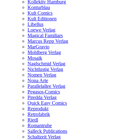
Kollektiv Hamburg
Konturblau
Kult Comics
Kult Editionen
Libellus
Loewe Verlag
Magical Familiars
Marcus Repp Verlag
MarGravio
Mohlberg Verlag
Mosaik
Naglschmid Verlag
Nichtlustig Verlag
Nomen Verlag
Nona Arte
Parallelallee Verlag
Pegasos-Comics
Piredda Verlag
Quick Easy Comics
Reprodukt
Retrofabrik
Riedl
Romantruhe
Salleck Publications
Schaltzeit Verlag