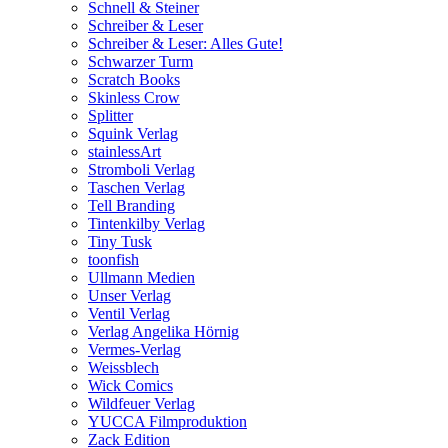
Schnell & Steiner
Schreiber & Leser
Schreiber & Leser: Alles Gute!
Schwarzer Turm
Scratch Books
Skinless Crow
Splitter
Squink Verlag
stainlessArt
Stromboli Verlag
Taschen Verlag
Tell Branding
Tintenkilby Verlag
Tiny Tusk
toonfish
Ullmann Medien
Unser Verlag
Ventil Verlag
Verlag Angelika Hörnig
Vermes-Verlag
Weissblech
Wick Comics
Wildfeuer Verlag
YUCCA Filmproduktion
Zack Edition