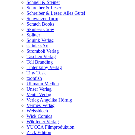
Schnell & Steiner
Schreiber & Leser
Schreiber & Leser: Alles Gute!
Schwarzer Turm
Scratch Books
Skinless Crow
Splitter
Squink Verlag
stainlessArt
Stromboli Verlag
Taschen Verlag
Tell Branding
Tintenkilby Verlag
Tiny Tusk
toonfish
Ullmann Medien
Unser Verlag
Ventil Verlag
Verlag Angelika Hörnig
Vermes-Verlag
Weissblech
Wick Comics
Wildfeuer Verlag
YUCCA Filmproduktion
Zack Edition