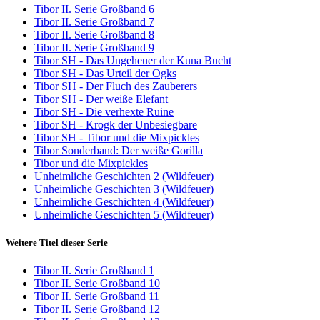
Tibor II. Serie Großband 6
Tibor II. Serie Großband 7
Tibor II. Serie Großband 8
Tibor II. Serie Großband 9
Tibor SH - Das Ungeheuer der Kuna Bucht
Tibor SH - Das Urteil der Ogks
Tibor SH - Der Fluch des Zauberers
Tibor SH - Der weiße Elefant
Tibor SH - Die verhexte Ruine
Tibor SH - Krogk der Unbesiegbare
Tibor SH - Tibor und die Mixpickles
Tibor Sonderband: Der weiße Gorilla
Tibor und die Mixpickles
Unheimliche Geschichten 2 (Wildfeuer)
Unheimliche Geschichten 3 (Wildfeuer)
Unheimliche Geschichten 4 (Wildfeuer)
Unheimliche Geschichten 5 (Wildfeuer)
Weitere Titel dieser Serie
Tibor II. Serie Großband 1
Tibor II. Serie Großband 10
Tibor II. Serie Großband 11
Tibor II. Serie Großband 12