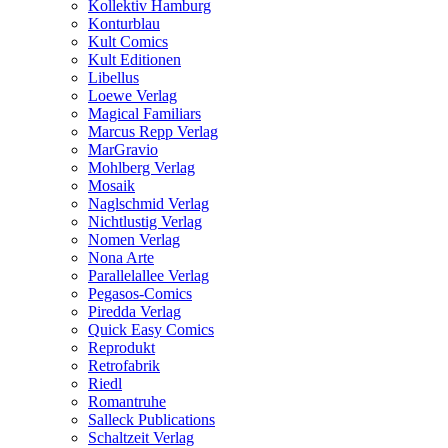
Kollektiv Hamburg
Konturblau
Kult Comics
Kult Editionen
Libellus
Loewe Verlag
Magical Familiars
Marcus Repp Verlag
MarGravio
Mohlberg Verlag
Mosaik
Naglschmid Verlag
Nichtlustig Verlag
Nomen Verlag
Nona Arte
Parallelallee Verlag
Pegasos-Comics
Piredda Verlag
Quick Easy Comics
Reprodukt
Retrofabrik
Riedl
Romantruhe
Salleck Publications
Schaltzeit Verlag