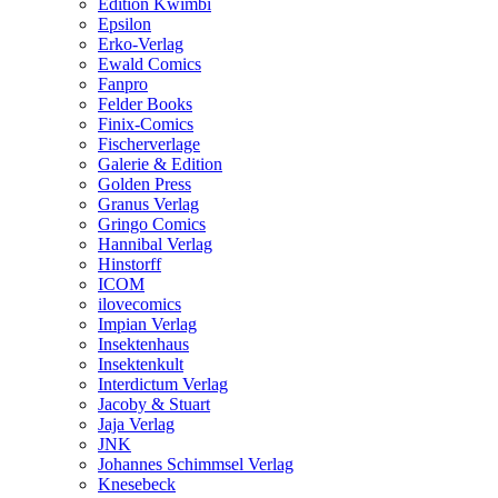
Edition Kwimbi
Epsilon
Erko-Verlag
Ewald Comics
Fanpro
Felder Books
Finix-Comics
Fischerverlage
Galerie & Edition
Golden Press
Granus Verlag
Gringo Comics
Hannibal Verlag
Hinstorff
ICOM
ilovecomics
Impian Verlag
Insektenhaus
Insektenkult
Interdictum Verlag
Jacoby & Stuart
Jaja Verlag
JNK
Johannes Schimmsel Verlag
Knesebeck