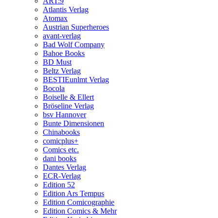
ART:9
Atlantis Verlag
Atomax
Austrian Superheroes
avant-verlag
Bad Wolf Company
Bahoe Books
BD Must
Beltz Verlag
BESTIEunlmt Verlag
Bocola
Boiselle & Ellert
Bröseline Verlag
bsv Hannover
Bunte Dimensionen
Chinabooks
comicplus+
Comics etc.
dani books
Dantes Verlag
ECR-Verlag
Edition 52
Edition Ars Tempus
Edition Comicographie
Edition Comics & Mehr