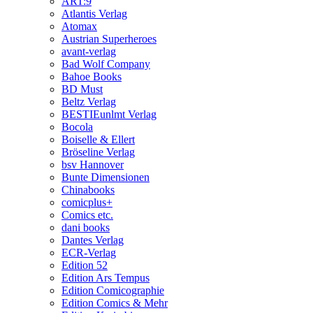
ART:9
Atlantis Verlag
Atomax
Austrian Superheroes
avant-verlag
Bad Wolf Company
Bahoe Books
BD Must
Beltz Verlag
BESTIEunlmt Verlag
Bocola
Boiselle & Ellert
Bröseline Verlag
bsv Hannover
Bunte Dimensionen
Chinabooks
comicplus+
Comics etc.
dani books
Dantes Verlag
ECR-Verlag
Edition 52
Edition Ars Tempus
Edition Comicographie
Edition Comics & Mehr