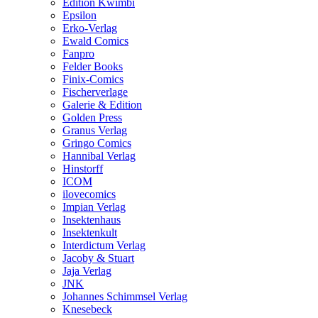
Edition Kwimbi
Epsilon
Erko-Verlag
Ewald Comics
Fanpro
Felder Books
Finix-Comics
Fischerverlage
Galerie & Edition
Golden Press
Granus Verlag
Gringo Comics
Hannibal Verlag
Hinstorff
ICOM
ilovecomics
Impian Verlag
Insektenhaus
Insektenkult
Interdictum Verlag
Jacoby & Stuart
Jaja Verlag
JNK
Johannes Schimmsel Verlag
Knesebeck