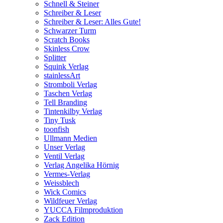
Schnell & Steiner
Schreiber & Leser
Schreiber & Leser: Alles Gute!
Schwarzer Turm
Scratch Books
Skinless Crow
Splitter
Squink Verlag
stainlessArt
Stromboli Verlag
Taschen Verlag
Tell Branding
Tintenkilby Verlag
Tiny Tusk
toonfish
Ullmann Medien
Unser Verlag
Ventil Verlag
Verlag Angelika Hörnig
Vermes-Verlag
Weissblech
Wick Comics
Wildfeuer Verlag
YUCCA Filmproduktion
Zack Edition