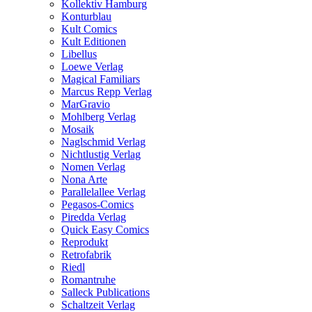
Kollektiv Hamburg
Konturblau
Kult Comics
Kult Editionen
Libellus
Loewe Verlag
Magical Familiars
Marcus Repp Verlag
MarGravio
Mohlberg Verlag
Mosaik
Naglschmid Verlag
Nichtlustig Verlag
Nomen Verlag
Nona Arte
Parallelallee Verlag
Pegasos-Comics
Piredda Verlag
Quick Easy Comics
Reprodukt
Retrofabrik
Riedl
Romantruhe
Salleck Publications
Schaltzeit Verlag