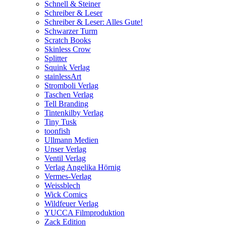
Schnell & Steiner
Schreiber & Leser
Schreiber & Leser: Alles Gute!
Schwarzer Turm
Scratch Books
Skinless Crow
Splitter
Squink Verlag
stainlessArt
Stromboli Verlag
Taschen Verlag
Tell Branding
Tintenkilby Verlag
Tiny Tusk
toonfish
Ullmann Medien
Unser Verlag
Ventil Verlag
Verlag Angelika Hörnig
Vermes-Verlag
Weissblech
Wick Comics
Wildfeuer Verlag
YUCCA Filmproduktion
Zack Edition