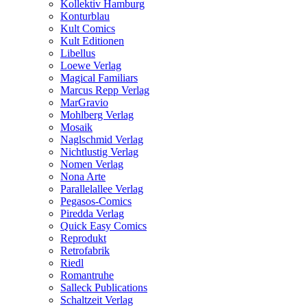
Kollektiv Hamburg
Konturblau
Kult Comics
Kult Editionen
Libellus
Loewe Verlag
Magical Familiars
Marcus Repp Verlag
MarGravio
Mohlberg Verlag
Mosaik
Naglschmid Verlag
Nichtlustig Verlag
Nomen Verlag
Nona Arte
Parallelallee Verlag
Pegasos-Comics
Piredda Verlag
Quick Easy Comics
Reprodukt
Retrofabrik
Riedl
Romantruhe
Salleck Publications
Schaltzeit Verlag