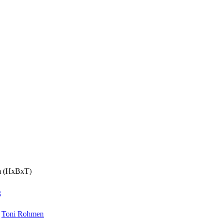
cm (HxBxT)
g
,
Toni Rohmen