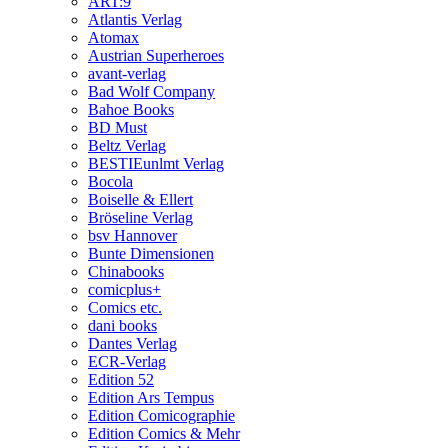
ART:9
Atlantis Verlag
Atomax
Austrian Superheroes
avant-verlag
Bad Wolf Company
Bahoe Books
BD Must
Beltz Verlag
BESTIEunlmt Verlag
Bocola
Boiselle & Ellert
Bröseline Verlag
bsv Hannover
Bunte Dimensionen
Chinabooks
comicplus+
Comics etc.
dani books
Dantes Verlag
ECR-Verlag
Edition 52
Edition Ars Tempus
Edition Comicographie
Edition Comics & Mehr