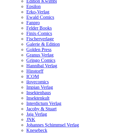
Edition Kwimbi
Epsilon
Erko-Verlag
Ewald Comics
Fanpro
Felder Books
Finix-Comics
Fischerverlage
Galerie & Edition
Golden Press
Granus Verlag
Gringo Comics
Hannibal Verlag
Hinstorff
ICOM
ilovecomics
Impian Verlag
Insektenhaus
Insektenkult
Interdictum Verlag
Jacoby & Stuart
Jaja Verlag
JNK
Johannes Schimmsel Verlag
Knesebeck