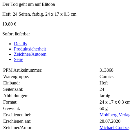
Der Tod geht um auf Elitoba
Heft, 24 Seiten, farbig, 24 x 17 x 0,3 cm
19,80 €
Sofort lieferbar
Details
Produktsicherheit
Zeichner/Autoren
Serie
PPM Artikelnummer:
313868
Warengruppe:
Comics
Einband:
Heft
Seitenzahl:
24
Abbildungen:
farbig
Format:
24 x 17 x 0,3 
Gewicht:
60 g
Erschienen bei:
Mohlberg Verla
Erschienen am:
28.07.2020
Zeichner/Autor:
Michael Goetze