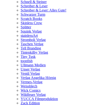
Schnell & Steiner
Schreiber & Leser
Schreiber & Leser: Alles Gute!
Schwarzer Turm
Scratch Books
Skinless Crow
Splitter
Squink Verlag
stainlessArt
Stromboli Verlag
Taschen Verlag
Tell Branding
Tintenkilby Verlag
Tiny Tusk
toonfish
Ullmann Medien
Unser Verlag
Ventil Verlag
Verlag Angelika Hörnig
Vermes-Verlag
Weissblech
Wick Comics
Wildfeuer Verlag
YUCCA Filmproduktion
Zack Edition