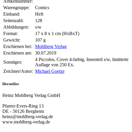
Artikelnummer:
Warengruppe:
Comics
Einband:
Heft
Seitenzahl:
128
Abbildungen:
s/w
Format:
17 x 8 x 1 cm (HxBxT)
Gewicht:
107 g
Erschienen bei:
Mohlberg Verlag
Erschienen am:
30.07.2019
4 Piccolos, Cover 4-farbig, Innenteil s/w, limitierte
Sonstiges:
Auflage von 250 Ex.
Zeichner/Autor:
Michael Goetze
Hersteller
Heinz Mohlberg Verlag GmbH
Pfarrer-Evers-Ring 13
DE - 50126 Bergheim
heinz@mohlberg-verlag.de
www.mohlberg-verlag.de