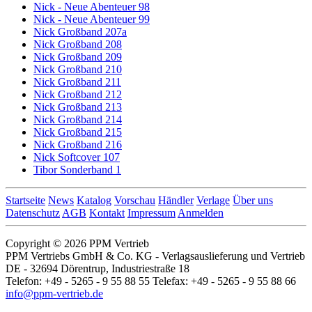
Nick - Neue Abenteuer 98
Nick - Neue Abenteuer 99
Nick Großband 207a
Nick Großband 208
Nick Großband 209
Nick Großband 210
Nick Großband 211
Nick Großband 212
Nick Großband 213
Nick Großband 214
Nick Großband 215
Nick Großband 216
Nick Softcover 107
Tibor Sonderband 1
Startseite
News
Katalog
Vorschau
Händler
Verlage
Über uns
Datenschutz
AGB
Kontakt
Impressum
Anmelden
Copyright © 2026 PPM Vertrieb
PPM Vertriebs GmbH & Co. KG - Verlagsauslieferung und Vertrieb
DE - 32694 Dörentrup, Industriestraße 18
Telefon: +49 - 5265 - 9 55 88 55 Telefax: +49 - 5265 - 9 55 88 66
info@ppm-vertrieb.de