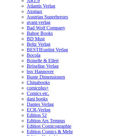
ART:9
Atlantis Verlag
Atomax
Austrian Superheroes
avant-verlag
Bad Wolf Company
Bahoe Books
BD Must
Beltz Verlag
BESTIEunlmt Verlag
Bocola
Boiselle & Ellert
Bröseline Verlag
bsv Hannover
Bunte Dimensionen
Chinabooks
comicplus+
Comics etc.
dani books
Dantes Verlag
ECR-Verlag
Edition 52
Edition Ars Tempus
Edition Comicographie
Edition Comics & Mehr