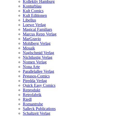
Kollektiv Hamburg
Konturblau
Kult Comics
Kult Editionen
Libellus
Loewe Verlag
Magical Familiars
Marcus Repp Verlag
MarGravio
Mohlberg Verlag
Mosaik
Naglschmid Verlag
Nichtlustig Verlag
Nomen Verlag
Nona Arte
Parallelallee Verlag
Pegasos-Comics
Piredda Verlag
Quick Easy Comics
Reprodukt
Retrofabrik
Riedl
Romantruhe
Salleck Publications
Schaltzeit Verlag