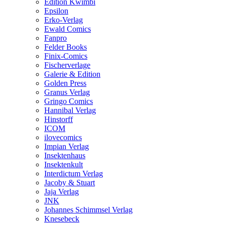
Edition Kwimbi
Epsilon
Erko-Verlag
Ewald Comics
Fanpro
Felder Books
Finix-Comics
Fischerverlage
Galerie & Edition
Golden Press
Granus Verlag
Gringo Comics
Hannibal Verlag
Hinstorff
ICOM
ilovecomics
Impian Verlag
Insektenhaus
Insektenkult
Interdictum Verlag
Jacoby & Stuart
Jaja Verlag
JNK
Johannes Schimmsel Verlag
Knesebeck