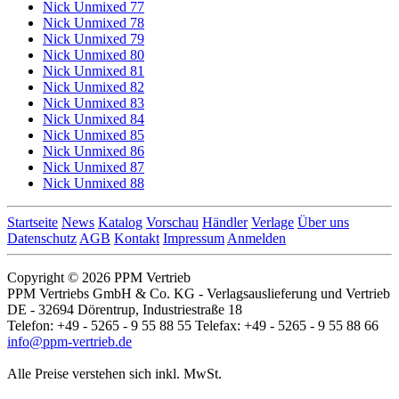
Nick Unmixed 77
Nick Unmixed 78
Nick Unmixed 79
Nick Unmixed 80
Nick Unmixed 81
Nick Unmixed 82
Nick Unmixed 83
Nick Unmixed 84
Nick Unmixed 85
Nick Unmixed 86
Nick Unmixed 87
Nick Unmixed 88
Startseite
News
Katalog
Vorschau
Händler
Verlage
Über uns
Datenschutz
AGB
Kontakt
Impressum
Anmelden
Copyright © 2026 PPM Vertrieb
PPM Vertriebs GmbH & Co. KG - Verlagsauslieferung und Vertrieb
DE - 32694 Dörentrup, Industriestraße 18
Telefon: +49 - 5265 - 9 55 88 55 Telefax: +49 - 5265 - 9 55 88 66
info@ppm-vertrieb.de
Alle Preise verstehen sich inkl. MwSt.