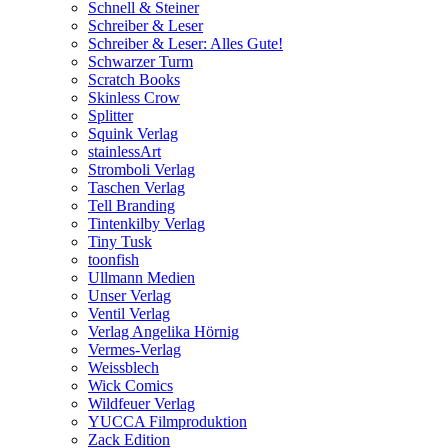
Schnell & Steiner
Schreiber & Leser
Schreiber & Leser: Alles Gute!
Schwarzer Turm
Scratch Books
Skinless Crow
Splitter
Squink Verlag
stainlessArt
Stromboli Verlag
Taschen Verlag
Tell Branding
Tintenkilby Verlag
Tiny Tusk
toonfish
Ullmann Medien
Unser Verlag
Ventil Verlag
Verlag Angelika Hörnig
Vermes-Verlag
Weissblech
Wick Comics
Wildfeuer Verlag
YUCCA Filmproduktion
Zack Edition