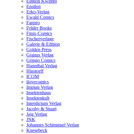
Edition Kwimbi
Epsilon
Erko-Verlag
Ewald Comics
Fanpro
Felder Books
Finix-Comics
Fischerverlage
Galerie & Edition
Golden Press
Granus Verlag
Gringo Comics
Hannibal Verlag
Hinstorff
ICOM
ilovecomics
Impian Verlag
Insektenhaus
Insektenkult
Interdictum Verlag
Jacoby & Stuart
Jaja Verlag
JNK
Johannes Schimmsel Verlag
Knesebeck