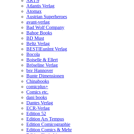
ART:9
Atlantis Verlag
Atomax
Austrian Superheroes
avant-verlag
Bad Wolf Company
Bahoe Books
BD Must
Beltz Verlag
BESTIEunlmt Verlag
Bocola
Boiselle & Ellert
Bröseline Verlag
bsv Hannover
Bunte Dimensionen
Chinabooks
comicplus+
Comics etc.
dani books
Dantes Verlag
ECR-Verlag
Edition 52
Edition Ars Tempus
Edition Comicographie
Edition Comics & Mehr