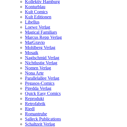
Kollektiv Hamburg
Konturblau
Kult Comics
Kult Editionen
Libellus
Loewe Verlag
Magical Familiars
Marcus Repp Verlag
MarGravio
Mohlberg Verlag
Mosaik
Naglschmid Verlag
Nichtlustig Verlag
Nomen Verlag
Nona Arte
Parallelallee Verlag
Pegasos-Comics
Piredda Verlag
Quick Easy Comics
Reprodukt
Retrofabrik
Riedl
Romantruhe
Salleck Publications
Schaltzeit Verlag