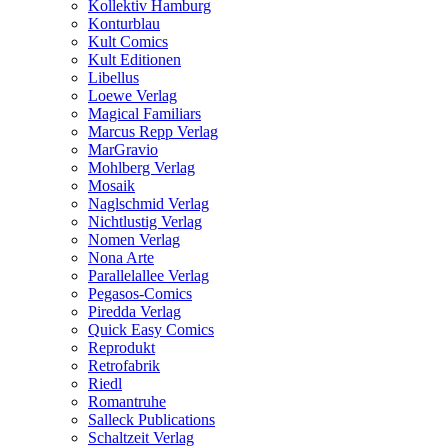
Kollektiv Hamburg
Konturblau
Kult Comics
Kult Editionen
Libellus
Loewe Verlag
Magical Familiars
Marcus Repp Verlag
MarGravio
Mohlberg Verlag
Mosaik
Naglschmid Verlag
Nichtlustig Verlag
Nomen Verlag
Nona Arte
Parallelallee Verlag
Pegasos-Comics
Piredda Verlag
Quick Easy Comics
Reprodukt
Retrofabrik
Riedl
Romantruhe
Salleck Publications
Schaltzeit Verlag