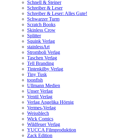
Schnell & Steiner
Schreiber & Leser
Schreiber & Leser: Alles Gute!
Schwarzer Turm
Scratch Books
Skinless Crow
Splitter
Squink Verlag
stainlessArt
Stromboli Verlag
Taschen Verlag
Tell Branding
Tintenkilby Verlag
Tiny Tusk
toonfish
Ullmann Medien
Unser Verlag
Ventil Verlag
Verlag Angelika Hörnig
Vermes-Verlag
Weissblech
Wick Comics
Wildfeuer Verlag
YUCCA Filmproduktion
Zack Edition