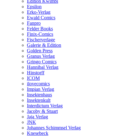
Edition Kwimbi
Epsilon
Erko-Verlag
Ewald Comics
Fanpro
Felder Books
Finix-Comics
Fischerverlage
Galerie & Edition
Golden Press
Granus Verlag
Gringo Comics
Hannibal Verlag
Hinstorff
ICOM
ilovecomics
Impian Verlag
Insektenhaus
Insektenkult
Interdictum Verlag
Jacoby & Stuart
Jaja Verlag
JNK
Johannes Schimmsel Verlag
Knesebeck