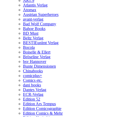
ART:9
Atlantis Verlag
Atomax
Austrian Superheroes
avant-verlag
Bad Wolf Company
Bahoe Books
BD Must
Beltz Verlag
BESTIEunlmt Verlag
Bocola
Boiselle & Ellert
Bröseline Verlag
bsv Hannover
Bunte Dimensionen
Chinabooks
comicplus+
Comics etc.
dani books
Dantes Verlag
ECR-Verlag
Edition 52
Edition Ars Tempus
Edition Comicographie
Edition Comics & Mehr