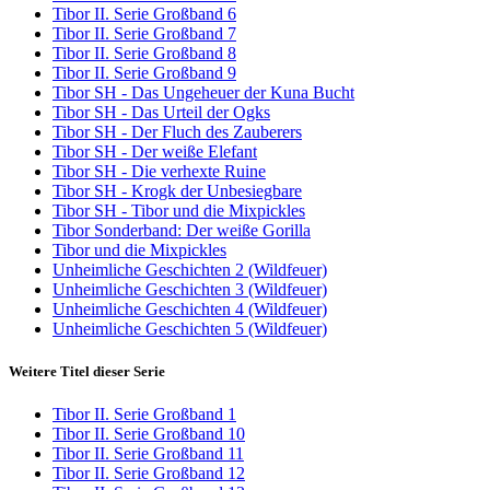
Tibor II. Serie Großband 6
Tibor II. Serie Großband 7
Tibor II. Serie Großband 8
Tibor II. Serie Großband 9
Tibor SH - Das Ungeheuer der Kuna Bucht
Tibor SH - Das Urteil der Ogks
Tibor SH - Der Fluch des Zauberers
Tibor SH - Der weiße Elefant
Tibor SH - Die verhexte Ruine
Tibor SH - Krogk der Unbesiegbare
Tibor SH - Tibor und die Mixpickles
Tibor Sonderband: Der weiße Gorilla
Tibor und die Mixpickles
Unheimliche Geschichten 2 (Wildfeuer)
Unheimliche Geschichten 3 (Wildfeuer)
Unheimliche Geschichten 4 (Wildfeuer)
Unheimliche Geschichten 5 (Wildfeuer)
Weitere Titel dieser Serie
Tibor II. Serie Großband 1
Tibor II. Serie Großband 10
Tibor II. Serie Großband 11
Tibor II. Serie Großband 12