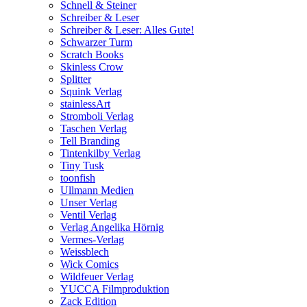
Schnell & Steiner
Schreiber & Leser
Schreiber & Leser: Alles Gute!
Schwarzer Turm
Scratch Books
Skinless Crow
Splitter
Squink Verlag
stainlessArt
Stromboli Verlag
Taschen Verlag
Tell Branding
Tintenkilby Verlag
Tiny Tusk
toonfish
Ullmann Medien
Unser Verlag
Ventil Verlag
Verlag Angelika Hörnig
Vermes-Verlag
Weissblech
Wick Comics
Wildfeuer Verlag
YUCCA Filmproduktion
Zack Edition