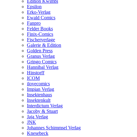
Edition Kwimbi
Epsilon
Erko-Verlag
Ewald Comics
Fanpro
Felder Books
Finix-Comics
Fischerverlage
Galerie & Edition
Golden Press
Granus Verlag
Gringo Comics
Hannibal Verlag
Hinstorff
ICOM
ilovecomics
Impian Verlag
Insektenhaus
Insektenkult
Interdictum Verlag
Jacoby & Stuart
Jaja Verlag
JNK
Johannes Schimmsel Verlag
Knesebeck