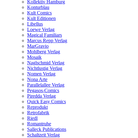
Kollektiv Hamburg
Konturblau
Kult Comics
Kult Editionen
Libellus
Loewe Verlag
Magical Familiars
Marcus Repp Verlag
MarGravio
Mohlberg Verlag
Mosaik
Naglschmid Verlag
Nichtlustig Verlag
Nomen Verlag
Nona Arte
Parallelallee Verlag
Pegasos-Comics
Piredda Verlag
Quick Easy Comics
Reprodukt
Retrofabrik
Riedl
Romantruhe
Salleck Publications
Schaltzeit Verlag