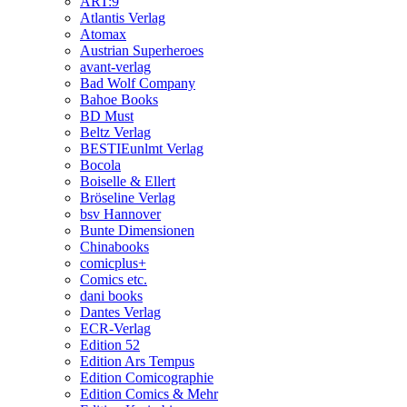
ART:9
Atlantis Verlag
Atomax
Austrian Superheroes
avant-verlag
Bad Wolf Company
Bahoe Books
BD Must
Beltz Verlag
BESTIEunlmt Verlag
Bocola
Boiselle & Ellert
Bröseline Verlag
bsv Hannover
Bunte Dimensionen
Chinabooks
comicplus+
Comics etc.
dani books
Dantes Verlag
ECR-Verlag
Edition 52
Edition Ars Tempus
Edition Comicographie
Edition Comics & Mehr