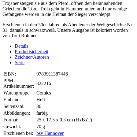
Trojaner steigen sie aus dem Pferd, öffnen den herannahenden
Griechen die Tore, Troja geht in Flammen unter, und nur wenige
Gefangene werden in die Heimat der Sieger verschleppt.
Erschienen in den 50er Jahren als Abenteuer der Weltgeschichte Nr.
31, damals in schwarzweiß. Unsere Ausgabe ist koloriert worden
von Toni Rohmen.
Details
Produktsicherheit
Zeichner/Autoren
Serie
ISBN:
9783911387446
PPM
322216
Artikelnummer:
Warengruppe:
Comics
Einband:
Heft
Seitenzahl:
36
Abbildungen:
farbig
Format:
25 x 17,5 x 0,3 cm (HxBxT)
Gewicht:
70 g
Erschienen bei:
bsv Hannover