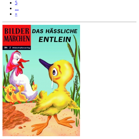
5
...
»