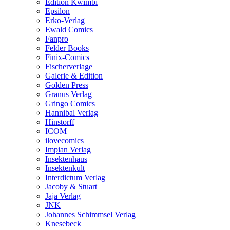
Edition Kwimbi
Epsilon
Erko-Verlag
Ewald Comics
Fanpro
Felder Books
Finix-Comics
Fischerverlage
Galerie & Edition
Golden Press
Granus Verlag
Gringo Comics
Hannibal Verlag
Hinstorff
ICOM
ilovecomics
Impian Verlag
Insektenhaus
Insektenkult
Interdictum Verlag
Jacoby & Stuart
Jaja Verlag
JNK
Johannes Schimmsel Verlag
Knesebeck