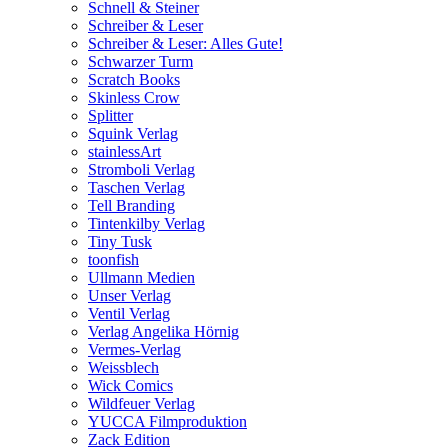
Schnell & Steiner
Schreiber & Leser
Schreiber & Leser: Alles Gute!
Schwarzer Turm
Scratch Books
Skinless Crow
Splitter
Squink Verlag
stainlessArt
Stromboli Verlag
Taschen Verlag
Tell Branding
Tintenkilby Verlag
Tiny Tusk
toonfish
Ullmann Medien
Unser Verlag
Ventil Verlag
Verlag Angelika Hörnig
Vermes-Verlag
Weissblech
Wick Comics
Wildfeuer Verlag
YUCCA Filmproduktion
Zack Edition