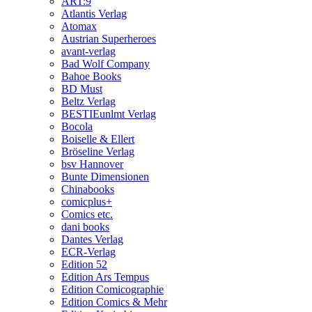
ART:9
Atlantis Verlag
Atomax
Austrian Superheroes
avant-verlag
Bad Wolf Company
Bahoe Books
BD Must
Beltz Verlag
BESTIEunlmt Verlag
Bocola
Boiselle & Ellert
Bröseline Verlag
bsv Hannover
Bunte Dimensionen
Chinabooks
comicplus+
Comics etc.
dani books
Dantes Verlag
ECR-Verlag
Edition 52
Edition Ars Tempus
Edition Comicographie
Edition Comics & Mehr