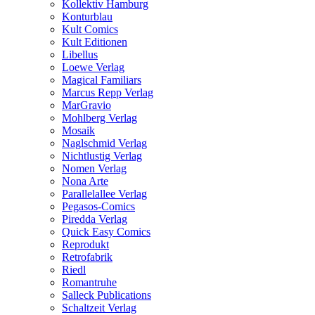
Kollektiv Hamburg
Konturblau
Kult Comics
Kult Editionen
Libellus
Loewe Verlag
Magical Familiars
Marcus Repp Verlag
MarGravio
Mohlberg Verlag
Mosaik
Naglschmid Verlag
Nichtlustig Verlag
Nomen Verlag
Nona Arte
Parallelallee Verlag
Pegasos-Comics
Piredda Verlag
Quick Easy Comics
Reprodukt
Retrofabrik
Riedl
Romantruhe
Salleck Publications
Schaltzeit Verlag