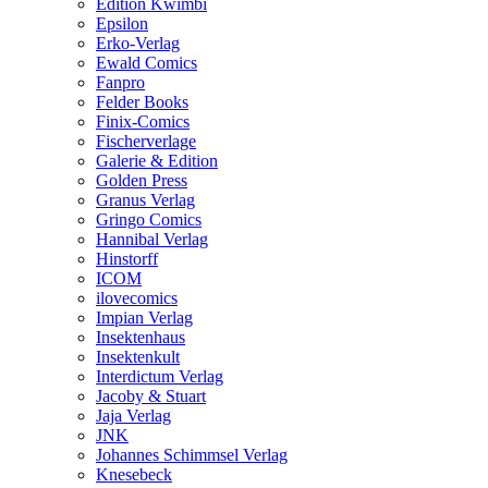
Edition Kwimbi
Epsilon
Erko-Verlag
Ewald Comics
Fanpro
Felder Books
Finix-Comics
Fischerverlage
Galerie & Edition
Golden Press
Granus Verlag
Gringo Comics
Hannibal Verlag
Hinstorff
ICOM
ilovecomics
Impian Verlag
Insektenhaus
Insektenkult
Interdictum Verlag
Jacoby & Stuart
Jaja Verlag
JNK
Johannes Schimmsel Verlag
Knesebeck