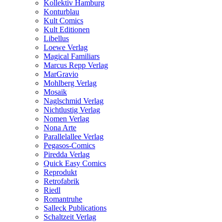
Kollektiv Hamburg
Konturblau
Kult Comics
Kult Editionen
Libellus
Loewe Verlag
Magical Familiars
Marcus Repp Verlag
MarGravio
Mohlberg Verlag
Mosaik
Naglschmid Verlag
Nichtlustig Verlag
Nomen Verlag
Nona Arte
Parallelallee Verlag
Pegasos-Comics
Piredda Verlag
Quick Easy Comics
Reprodukt
Retrofabrik
Riedl
Romantruhe
Salleck Publications
Schaltzeit Verlag