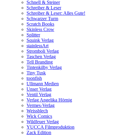
Schnell & Steiner
Schreiber & Leser
Schreiber & Leser: Alles Gute!
Schwarzer Turm
Scratch Books
Skinless Crow
Splitter
Squink Verlag
stainlessArt
Stromboli Verlag
Taschen Verlag
Tell Branding
Tintenkilby Verlag
Tiny Tusk
toonfish
Ullmann Medien
Unser Verlag
Ventil Verlag
Verlag Angelika Hörnig
Vermes-Verlag
Weissblech
Wick Comics
Wildfeuer Verlag
YUCCA Filmproduktion
Zack Edition