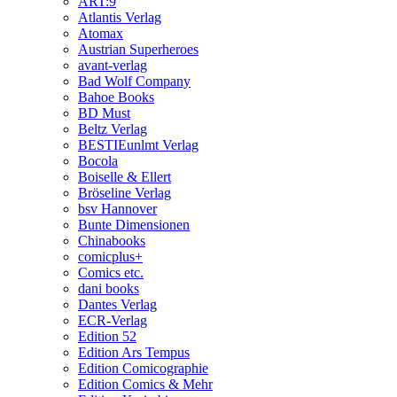
ART:9
Atlantis Verlag
Atomax
Austrian Superheroes
avant-verlag
Bad Wolf Company
Bahoe Books
BD Must
Beltz Verlag
BESTIEunlmt Verlag
Bocola
Boiselle & Ellert
Bröseline Verlag
bsv Hannover
Bunte Dimensionen
Chinabooks
comicplus+
Comics etc.
dani books
Dantes Verlag
ECR-Verlag
Edition 52
Edition Ars Tempus
Edition Comicographie
Edition Comics & Mehr