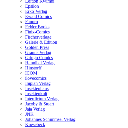
Edition Kwimbi
Epsilon
Erko-Verlag
Ewald Comics
Fanpro
Felder Books
Finix-Comics
Fischerverlage
Galerie & Edition
Golden Press
Granus Verlag
Gringo Comics
Hannibal Verlag
Hinstorff
ICOM
ilovecomics
Impian Verlag
Insektenhaus
Insektenkult
Interdictum Verlag
Jacoby & Stuart
Jaja Verlag
JNK
Johannes Schimmsel Verlag
Knesebeck