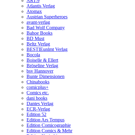
ART:9
Atlantis Verlag
Atomax
Austrian Superheroes
avant-verlag
Bad Wolf Company
Bahoe Books
BD Must
Beltz Verlag
BESTIEunlmt Verlag
Bocola
Boiselle & Ellert
Bröseline Verlag
bsv Hannover
Bunte Dimensionen
Chinabooks
comicplus+
Comics etc.
dani books
Dantes Verlag
ECR-Verlag
Edition 52
Edition Ars Tempus
Edition Comicographie
Edition Comics & Mehr