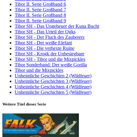
Tibor II. Serie Großband 6
Tibor II. Serie Großband 7
Tibor II. Serie Großband 8
Tibor II. Serie Großband 9
Tibor SH - Das Ungeheuer der Kuna Bucht
Tibor SH - Das Urteil der Ogks
Tibor SH - Der Fluch des Zauberers
Tibor SH - Der weiße Elefant
Tibor SH - Die verhexte Ruine
Tibor SH - Krogk der Unbesiegbare
Tibor SH - Tibor und die Mixpickles
Tibor Sonderband: Der weiße Gorilla
Tibor und die Mixpickles
Unheimliche Geschichten 2 (Wildfeuer)
Unheimliche Geschichten 3 (Wildfeuer)
Unheimliche Geschichten 4 (Wildfeuer)
Unheimliche Geschichten 5 (Wildfeuer)
Weitere Titel dieser Serie