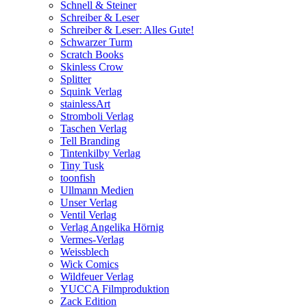
Schnell & Steiner
Schreiber & Leser
Schreiber & Leser: Alles Gute!
Schwarzer Turm
Scratch Books
Skinless Crow
Splitter
Squink Verlag
stainlessArt
Stromboli Verlag
Taschen Verlag
Tell Branding
Tintenkilby Verlag
Tiny Tusk
toonfish
Ullmann Medien
Unser Verlag
Ventil Verlag
Verlag Angelika Hörnig
Vermes-Verlag
Weissblech
Wick Comics
Wildfeuer Verlag
YUCCA Filmproduktion
Zack Edition