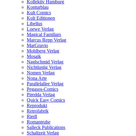
Kollektiv Hamburg
Konturblau
Kult Comics
Kult Editionen
Libellus
Loewe Verlag
Magical Familiars
Marcus Repp Verlag
MarGravio
Mohlberg Verlag
Mosaik
Naglschmid Verlag
Nichtlustig Verlag
Nomen Verlag
Nona Arte
Parallelallee Verlag
Pegasos-Comics
Piredda Verlag
Quick Easy Comics
Reprodukt
Retrofabrik
Riedl
Romantruhe
Salleck Publications
Schaltzeit Verlag