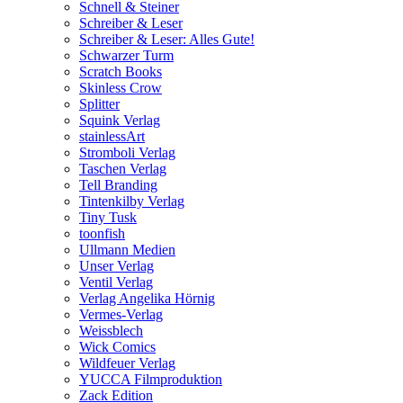
Schnell & Steiner
Schreiber & Leser
Schreiber & Leser: Alles Gute!
Schwarzer Turm
Scratch Books
Skinless Crow
Splitter
Squink Verlag
stainlessArt
Stromboli Verlag
Taschen Verlag
Tell Branding
Tintenkilby Verlag
Tiny Tusk
toonfish
Ullmann Medien
Unser Verlag
Ventil Verlag
Verlag Angelika Hörnig
Vermes-Verlag
Weissblech
Wick Comics
Wildfeuer Verlag
YUCCA Filmproduktion
Zack Edition