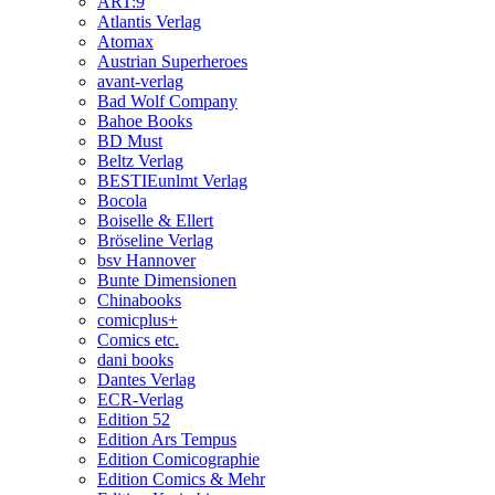
ART:9
Atlantis Verlag
Atomax
Austrian Superheroes
avant-verlag
Bad Wolf Company
Bahoe Books
BD Must
Beltz Verlag
BESTIEunlmt Verlag
Bocola
Boiselle & Ellert
Bröseline Verlag
bsv Hannover
Bunte Dimensionen
Chinabooks
comicplus+
Comics etc.
dani books
Dantes Verlag
ECR-Verlag
Edition 52
Edition Ars Tempus
Edition Comicographie
Edition Comics & Mehr