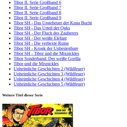
Tibor II. Serie Großband 6
Tibor II. Serie Großband 7
Tibor II. Serie Großband 8
Tibor II. Serie Großband 9
Tibor SH - Das Ungeheuer der Kuna Bucht
Tibor SH - Das Urteil der Ogks
Tibor SH - Der Fluch des Zauberers
Tibor SH - Der weiße Elefant
Tibor SH - Die verhexte Ruine
Tibor SH - Krogk der Unbesiegbare
Tibor SH - Tibor und die Mixpickles
Tibor Sonderband: Der weiße Gorilla
Tibor und die Mixpickles
Unheimliche Geschichten 2 (Wildfeuer)
Unheimliche Geschichten 3 (Wildfeuer)
Unheimliche Geschichten 4 (Wildfeuer)
Unheimliche Geschichten 5 (Wildfeuer)
Weitere Titel dieser Serie