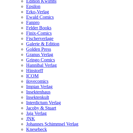
Edition Kwimbi
Epsilon
Erko-Verlag
Ewald Comics
Fanpro
Felder Books
Finix-Comics
Fischerverlage
Galerie & Edition
Golden Press
Granus Verlag
Gringo Comics
Hannibal Verlag
Hinstorff
ICOM
ilovecomics
Impian Verlag
Insektenhaus
Insektenkult
Interdictum Verlag
Jacoby & Stuart
Jaja Verlag
JNK
Johannes Schimmsel Verlag
Knesebeck