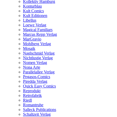
Kollektiv Hamburg
Konturblau
Kult Comics
Kult Editionen
Libellus
Loewe Verlag
Magical Familiars
Marcus Repp Verlag
MarGravio
Mohlberg Verlag
Mosaik
Naglschmid Verlag
Nichtlustig Verlag
Nomen Verlag
Nona Arte
Parallelallee Verlag
Pegasos-Comics
Piredda Verlag
Quick Easy Comics
Reprodukt
Retrofabrik
Riedl
Romantruhe
Salleck Publications
Schaltzeit Verlag