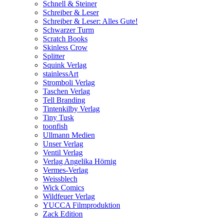
Schnell & Steiner
Schreiber & Leser
Schreiber & Leser: Alles Gute!
Schwarzer Turm
Scratch Books
Skinless Crow
Splitter
Squink Verlag
stainlessArt
Stromboli Verlag
Taschen Verlag
Tell Branding
Tintenkilby Verlag
Tiny Tusk
toonfish
Ullmann Medien
Unser Verlag
Ventil Verlag
Verlag Angelika Hörnig
Vermes-Verlag
Weissblech
Wick Comics
Wildfeuer Verlag
YUCCA Filmproduktion
Zack Edition