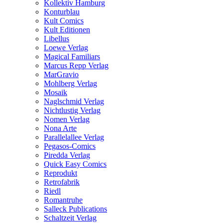
Kollektiv Hamburg
Konturblau
Kult Comics
Kult Editionen
Libellus
Loewe Verlag
Magical Familiars
Marcus Repp Verlag
MarGravio
Mohlberg Verlag
Mosaik
Naglschmid Verlag
Nichtlustig Verlag
Nomen Verlag
Nona Arte
Parallelallee Verlag
Pegasos-Comics
Piredda Verlag
Quick Easy Comics
Reprodukt
Retrofabrik
Riedl
Romantruhe
Salleck Publications
Schaltzeit Verlag