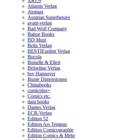
ART:9
Atlantis Verlag
Atomax
Austrian Superheroes
avant-verlag
Bad Wolf Company
Bahoe Books
BD Must
Beltz Verlag
BESTIEunlmt Verlag
Bocola
Boiselle & Ellert
Bröseline Verlag
bsv Hannover
Bunte Dimensionen
Chinabooks
comicplus+
Comics etc.
dani books
Dantes Verlag
ECR-Verlag
Edition 52
Edition Ars Tempus
Edition Comicographie
Edition Comics & Mehr