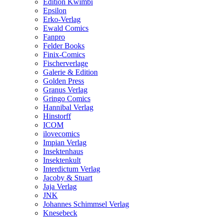
Edition Kwimbi
Epsilon
Erko-Verlag
Ewald Comics
Fanpro
Felder Books
Finix-Comics
Fischerverlage
Galerie & Edition
Golden Press
Granus Verlag
Gringo Comics
Hannibal Verlag
Hinstorff
ICOM
ilovecomics
Impian Verlag
Insektenhaus
Insektenkult
Interdictum Verlag
Jacoby & Stuart
Jaja Verlag
JNK
Johannes Schimmsel Verlag
Knesebeck