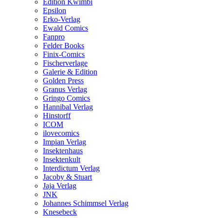
Edition Kwimbi
Epsilon
Erko-Verlag
Ewald Comics
Fanpro
Felder Books
Finix-Comics
Fischerverlage
Galerie & Edition
Golden Press
Granus Verlag
Gringo Comics
Hannibal Verlag
Hinstorff
ICOM
ilovecomics
Impian Verlag
Insektenhaus
Insektenkult
Interdictum Verlag
Jacoby & Stuart
Jaja Verlag
JNK
Johannes Schimmsel Verlag
Knesebeck