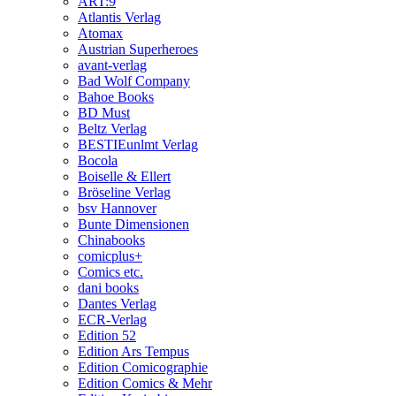
ART:9
Atlantis Verlag
Atomax
Austrian Superheroes
avant-verlag
Bad Wolf Company
Bahoe Books
BD Must
Beltz Verlag
BESTIEunlmt Verlag
Bocola
Boiselle & Ellert
Bröseline Verlag
bsv Hannover
Bunte Dimensionen
Chinabooks
comicplus+
Comics etc.
dani books
Dantes Verlag
ECR-Verlag
Edition 52
Edition Ars Tempus
Edition Comicographie
Edition Comics & Mehr