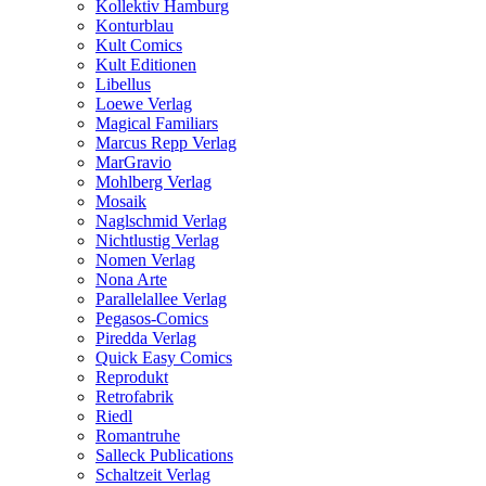
Kollektiv Hamburg
Konturblau
Kult Comics
Kult Editionen
Libellus
Loewe Verlag
Magical Familiars
Marcus Repp Verlag
MarGravio
Mohlberg Verlag
Mosaik
Naglschmid Verlag
Nichtlustig Verlag
Nomen Verlag
Nona Arte
Parallelallee Verlag
Pegasos-Comics
Piredda Verlag
Quick Easy Comics
Reprodukt
Retrofabrik
Riedl
Romantruhe
Salleck Publications
Schaltzeit Verlag