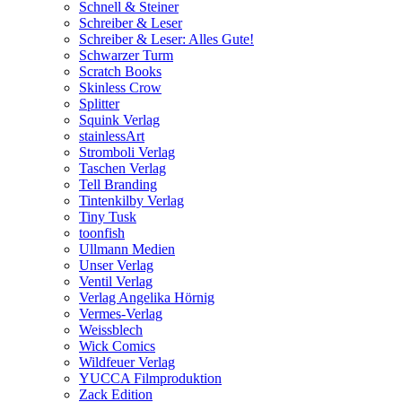
Schnell & Steiner
Schreiber & Leser
Schreiber & Leser: Alles Gute!
Schwarzer Turm
Scratch Books
Skinless Crow
Splitter
Squink Verlag
stainlessArt
Stromboli Verlag
Taschen Verlag
Tell Branding
Tintenkilby Verlag
Tiny Tusk
toonfish
Ullmann Medien
Unser Verlag
Ventil Verlag
Verlag Angelika Hörnig
Vermes-Verlag
Weissblech
Wick Comics
Wildfeuer Verlag
YUCCA Filmproduktion
Zack Edition