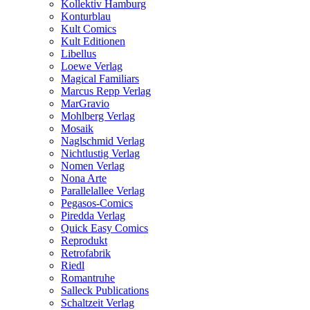
Kollektiv Hamburg
Konturblau
Kult Comics
Kult Editionen
Libellus
Loewe Verlag
Magical Familiars
Marcus Repp Verlag
MarGravio
Mohlberg Verlag
Mosaik
Naglschmid Verlag
Nichtlustig Verlag
Nomen Verlag
Nona Arte
Parallelallee Verlag
Pegasos-Comics
Piredda Verlag
Quick Easy Comics
Reprodukt
Retrofabrik
Riedl
Romantruhe
Salleck Publications
Schaltzeit Verlag