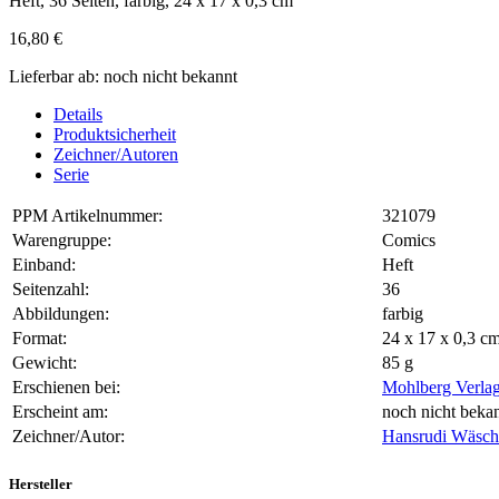
Heft, 36 Seiten, farbig, 24 x 17 x 0,3 cm
16,80 €
Lieferbar ab: noch nicht bekannt
Details
Produktsicherheit
Zeichner/Autoren
Serie
PPM Artikelnummer:
321079
Warengruppe:
Comics
Einband:
Heft
Seitenzahl:
36
Abbildungen:
farbig
Format:
24 x 17 x 0,3 
Gewicht:
85 g
Erschienen bei:
Mohlberg Verla
Erscheint am:
noch nicht beka
Zeichner/Autor:
Hansrudi Wäsch
Hersteller