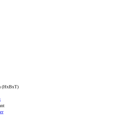
cm (HxBxT)
g
nnt
er