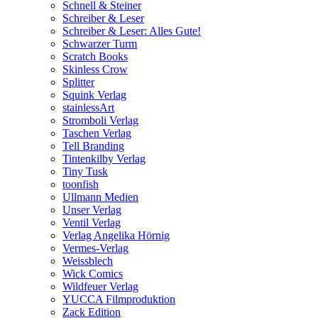
Schnell & Steiner
Schreiber & Leser
Schreiber & Leser: Alles Gute!
Schwarzer Turm
Scratch Books
Skinless Crow
Splitter
Squink Verlag
stainlessArt
Stromboli Verlag
Taschen Verlag
Tell Branding
Tintenkilby Verlag
Tiny Tusk
toonfish
Ullmann Medien
Unser Verlag
Ventil Verlag
Verlag Angelika Hörnig
Vermes-Verlag
Weissblech
Wick Comics
Wildfeuer Verlag
YUCCA Filmproduktion
Zack Edition