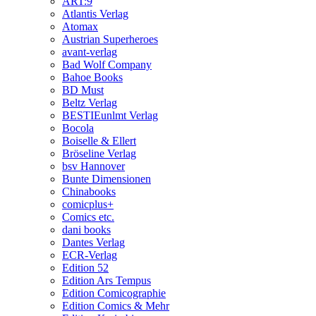
ART:9
Atlantis Verlag
Atomax
Austrian Superheroes
avant-verlag
Bad Wolf Company
Bahoe Books
BD Must
Beltz Verlag
BESTIEunlmt Verlag
Bocola
Boiselle & Ellert
Bröseline Verlag
bsv Hannover
Bunte Dimensionen
Chinabooks
comicplus+
Comics etc.
dani books
Dantes Verlag
ECR-Verlag
Edition 52
Edition Ars Tempus
Edition Comicographie
Edition Comics & Mehr