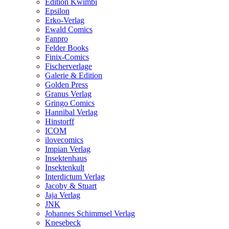
Edition Kwimbi
Epsilon
Erko-Verlag
Ewald Comics
Fanpro
Felder Books
Finix-Comics
Fischerverlage
Galerie & Edition
Golden Press
Granus Verlag
Gringo Comics
Hannibal Verlag
Hinstorff
ICOM
ilovecomics
Impian Verlag
Insektenhaus
Insektenkult
Interdictum Verlag
Jacoby & Stuart
Jaja Verlag
JNK
Johannes Schimmsel Verlag
Knesebeck