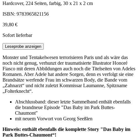
Hardcover, 224 Seiten, farbig, 30 x 21 x 2 cm
ISBN: 9783965821156
39,80 €
Sofort lieferbar
Leseprobe anzeigen
Monster und Tentakelwesen terrorisieren Paris und als wäre das
noch nicht genug, verhunzt der traumatisierte Illustrator Honoré
Fiasco mit deren Abbildungen auch noch die Titelseiten von Adeles
Romanen. Aber Adele hat andere Sorgen, denn es verfolgt sie eine
Brandsätze werfende Frau im schwarzen Body, die Bande vom
„Zahnarzt“ und nicht zuletzt Kommissar Laumanne, Spitzname
„Folterknecht“.
Abschlussband: dieser letzte Sammelband enthält ebenfalls
die brandneue Episode "Das Baby im Park Buttes-
Chaumont"
mit neuem Vorwort von Georg Seeßlen
Hinweis: enthält ebenfalls die komplette Story "Das Baby im
Park Buttes-Chaumont“!