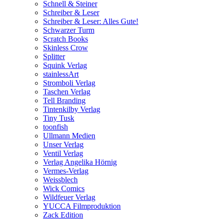
Schnell & Steiner
Schreiber & Leser
Schreiber & Leser: Alles Gute!
Schwarzer Turm
Scratch Books
Skinless Crow
Splitter
Squink Verlag
stainlessArt
Stromboli Verlag
Taschen Verlag
Tell Branding
Tintenkilby Verlag
Tiny Tusk
toonfish
Ullmann Medien
Unser Verlag
Ventil Verlag
Verlag Angelika Hörnig
Vermes-Verlag
Weissblech
Wick Comics
Wildfeuer Verlag
YUCCA Filmproduktion
Zack Edition