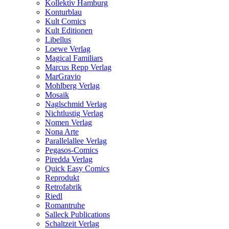
Kollektiv Hamburg
Konturblau
Kult Comics
Kult Editionen
Libellus
Loewe Verlag
Magical Familiars
Marcus Repp Verlag
MarGravio
Mohlberg Verlag
Mosaik
Naglschmid Verlag
Nichtlustig Verlag
Nomen Verlag
Nona Arte
Parallelallee Verlag
Pegasos-Comics
Piredda Verlag
Quick Easy Comics
Reprodukt
Retrofabrik
Riedl
Romantruhe
Salleck Publications
Schaltzeit Verlag