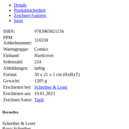
Details
Produktsicherheit
Zeichner/Autoren
Serie
ISBN:
9783965821156
PPM
316559
Artikelnummer:
Warengruppe:
Comics
Einband:
Hardcover
Seitenzahl:
224
Abbildungen:
farbig
Format:
30 x 21 x 2 cm (HxBxT)
Gewicht:
1205 g
Erschienen bei:
Schreiber & Leser
Erschienen am:
10.01.2023
Zeichner/Autor:
Tardi
Hersteller
Schreiber & Leser
Rossi Schreiber