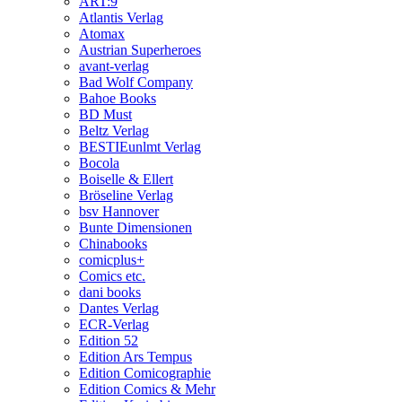
ART:9
Atlantis Verlag
Atomax
Austrian Superheroes
avant-verlag
Bad Wolf Company
Bahoe Books
BD Must
Beltz Verlag
BESTIEunlmt Verlag
Bocola
Boiselle & Ellert
Bröseline Verlag
bsv Hannover
Bunte Dimensionen
Chinabooks
comicplus+
Comics etc.
dani books
Dantes Verlag
ECR-Verlag
Edition 52
Edition Ars Tempus
Edition Comicographie
Edition Comics & Mehr