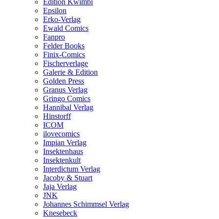
Edition Kwimbi
Epsilon
Erko-Verlag
Ewald Comics
Fanpro
Felder Books
Finix-Comics
Fischerverlage
Galerie & Edition
Golden Press
Granus Verlag
Gringo Comics
Hannibal Verlag
Hinstorff
ICOM
ilovecomics
Impian Verlag
Insektenhaus
Insektenkult
Interdictum Verlag
Jacoby & Stuart
Jaja Verlag
JNK
Johannes Schimmsel Verlag
Knesebeck