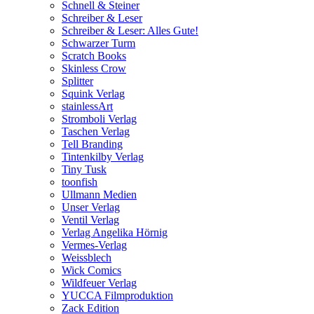
Schnell & Steiner
Schreiber & Leser
Schreiber & Leser: Alles Gute!
Schwarzer Turm
Scratch Books
Skinless Crow
Splitter
Squink Verlag
stainlessArt
Stromboli Verlag
Taschen Verlag
Tell Branding
Tintenkilby Verlag
Tiny Tusk
toonfish
Ullmann Medien
Unser Verlag
Ventil Verlag
Verlag Angelika Hörnig
Vermes-Verlag
Weissblech
Wick Comics
Wildfeuer Verlag
YUCCA Filmproduktion
Zack Edition