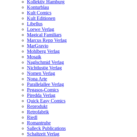
Kollektiv Hamburg
Konturblau
Kult Comics
Kult Editionen
Libellus
Loewe Verlag
Magical Familiars
Marcus Repp Verlag
MarGravio
Mohlberg Verlag
Mosaik
Naglschmid Verlag
Nichtlustig Verlag
Nomen Verlag
Nona Arte
Parallelallee Verlag
Pegasos-Comics
Piredda Verlag
Quick Easy Comics
Reprodukt
Retrofabrik
Riedl
Romantruhe
Salleck Publications
Schaltzeit Verlag