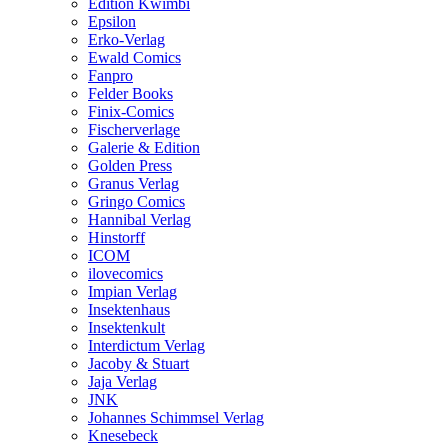
Edition Kwimbi
Epsilon
Erko-Verlag
Ewald Comics
Fanpro
Felder Books
Finix-Comics
Fischerverlage
Galerie & Edition
Golden Press
Granus Verlag
Gringo Comics
Hannibal Verlag
Hinstorff
ICOM
ilovecomics
Impian Verlag
Insektenhaus
Insektenkult
Interdictum Verlag
Jacoby & Stuart
Jaja Verlag
JNK
Johannes Schimmsel Verlag
Knesebeck