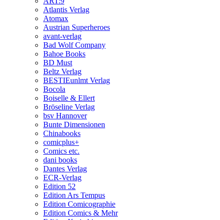
ART:9
Atlantis Verlag
Atomax
Austrian Superheroes
avant-verlag
Bad Wolf Company
Bahoe Books
BD Must
Beltz Verlag
BESTIEunlmt Verlag
Bocola
Boiselle & Ellert
Bröseline Verlag
bsv Hannover
Bunte Dimensionen
Chinabooks
comicplus+
Comics etc.
dani books
Dantes Verlag
ECR-Verlag
Edition 52
Edition Ars Tempus
Edition Comicographie
Edition Comics & Mehr