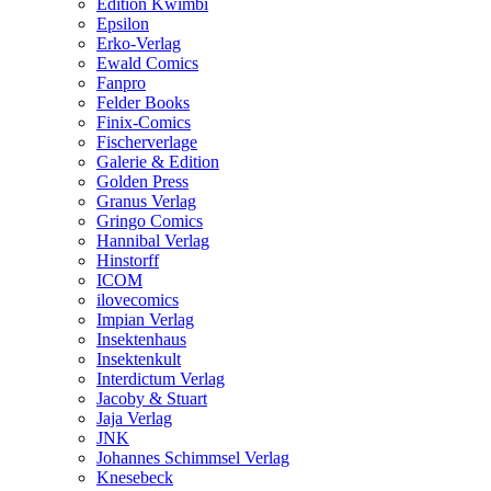
Edition Kwimbi
Epsilon
Erko-Verlag
Ewald Comics
Fanpro
Felder Books
Finix-Comics
Fischerverlage
Galerie & Edition
Golden Press
Granus Verlag
Gringo Comics
Hannibal Verlag
Hinstorff
ICOM
ilovecomics
Impian Verlag
Insektenhaus
Insektenkult
Interdictum Verlag
Jacoby & Stuart
Jaja Verlag
JNK
Johannes Schimmsel Verlag
Knesebeck