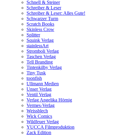
Schnell & Steiner
Schreiber & Leser
Schreiber & Leser: Alles Gute!
Schwarzer Turm
Scratch Books
Skinless Crow
Splitter
Squink Verlag
stainlessArt
Stromboli Verlag
Taschen Verlag
Tell Branding
Tintenkilby Verlag
Tiny Tusk
toonfish
Ullmann Medien
Unser Verlag
Ventil Verlag
Verlag Angelika Hörnig
Vermes-Verlag
Weissblech
Wick Comics
Wildfeuer Verlag
YUCCA Filmproduktion
Zack Edition