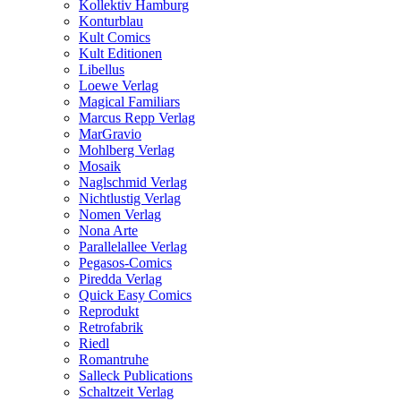
Kollektiv Hamburg
Konturblau
Kult Comics
Kult Editionen
Libellus
Loewe Verlag
Magical Familiars
Marcus Repp Verlag
MarGravio
Mohlberg Verlag
Mosaik
Naglschmid Verlag
Nichtlustig Verlag
Nomen Verlag
Nona Arte
Parallelallee Verlag
Pegasos-Comics
Piredda Verlag
Quick Easy Comics
Reprodukt
Retrofabrik
Riedl
Romantruhe
Salleck Publications
Schaltzeit Verlag