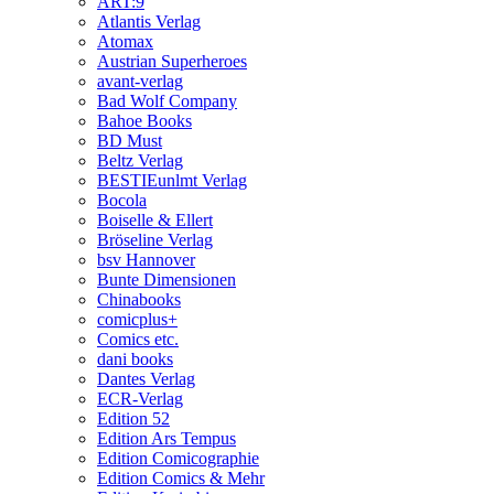
ART:9
Atlantis Verlag
Atomax
Austrian Superheroes
avant-verlag
Bad Wolf Company
Bahoe Books
BD Must
Beltz Verlag
BESTIEunlmt Verlag
Bocola
Boiselle & Ellert
Bröseline Verlag
bsv Hannover
Bunte Dimensionen
Chinabooks
comicplus+
Comics etc.
dani books
Dantes Verlag
ECR-Verlag
Edition 52
Edition Ars Tempus
Edition Comicographie
Edition Comics & Mehr