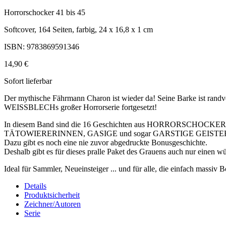
Horrorschocker 41 bis 45
Softcover, 164 Seiten, farbig, 24 x 16,8 x 1 cm
ISBN: 9783869591346
14,90 €
Sofort lieferbar
Der mythische Fährmann Charon ist wieder da! Seine Barke ist 
WEISSBLECHs großer Horrorserie fortgesetzt!
In diesem Band sind die 16 Geschichten aus HORRORSCHOCKER
TÄTOWIERERINNEN, GASIGE und sogar GARSTIGE GEISTER, BEJA
Dazu gibt es noch eine nie zuvor abgedruckte Bonusgeschichte.
Deshalb gibt es für dieses pralle Paket des Grauens auch n
Ideal für Sammler, Neueinsteiger ... und für alle, die einfach massiv 
Details
Produktsicherheit
Zeichner/Autoren
Serie