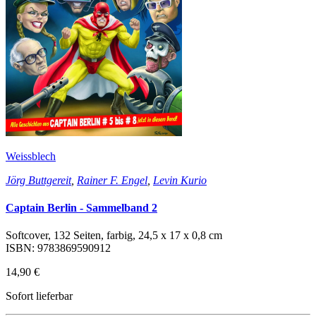
Weissblech
Jörg Buttgereit
,
Rainer F. Engel
,
Levin Kurio
Captain Berlin - Sammelband 2
Softcover, 132 Seiten, farbig, 24,5 x 17 x 0,8 cm
ISBN: 9783869590912
14,90 €
Sofort lieferbar