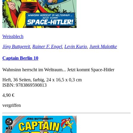
Weissblech
Jörg Buttgereit
,
Rainer F. Engel
,
Levin Kurio
,
Jurek Malottke
Captain Berlin 10
Wahnsinn herrscht im Weltraum... Jetzt kommt Space-Hitler
Heft, 36 Seiten, farbig, 24 x 16,5 x 0,3 cm
ISBN: 9783869590813
4,90 €
vergriffen