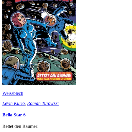
Weissblech
Levin Kurio
,
Roman Turowski
Bella Star 6
Rettet den Raumer!