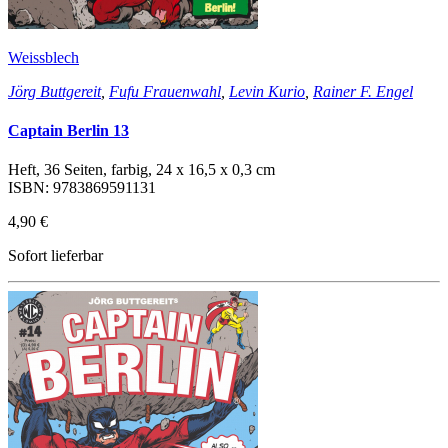
Weissblech
Jörg Buttgereit
,
Fufu Frauenwahl
,
Levin Kurio
,
Rainer F. Engel
Captain Berlin 13
Heft, 36 Seiten, farbig, 24 x 16,5 x 0,3 cm
ISBN: 9783869591131
4,90 €
Sofort lieferbar