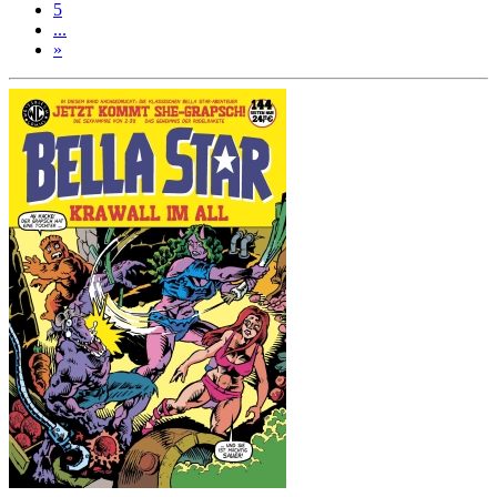
5
...
»