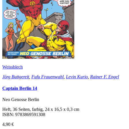
Weissblech
Jörg Buttgereit
,
Fufu Frauenwahl
,
Levin Kurio
,
Rainer F. Engel
Captain Berlin 14
Neo Genosse Berlin
Heft, 36 Seiten, farbig, 24 x 16,5 x 0,3 cm
ISBN: 9783869591308
4,90 €