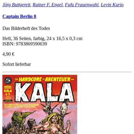
Jörg Buttgereit
,
Rainer F. Engel
,
Fufu Frauenwahl
,
Levin Kurio
Captain Berlin 8
Das Bilderheft des Todes
Heft, 36 Seiten, farbig, 24 x 16,5 x 0,3 cm
ISBN: 9783869590639
4,90 €
Sofort lieferbar