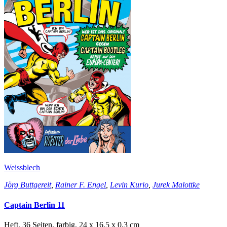
Weissblech
Jörg Buttgereit
,
Rainer F. Engel
,
Levin Kurio
,
Jurek Malottke
Captain Berlin 11
Heft, 36 Seiten, farbig, 24 x 16,5 x 0,3 cm