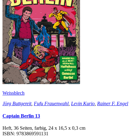
Weissblech
Jörg Buttgereit
,
Fufu Frauenwahl
,
Levin Kurio
,
Rainer F. Engel
Captain Berlin 13
Heft, 36 Seiten, farbig, 24 x 16,5 x 0,3 cm
ISBN: 9783869591131