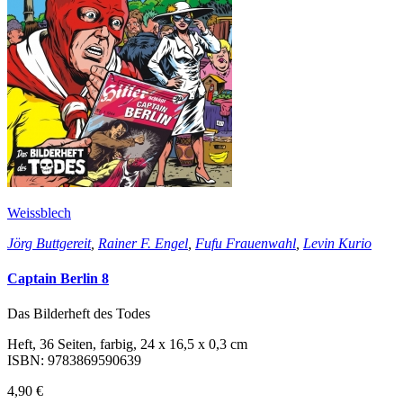
Weissblech
Jörg Buttgereit
,
Rainer F. Engel
,
Fufu Frauenwahl
,
Levin Kurio
Captain Berlin 8
Das Bilderheft des Todes
Heft, 36 Seiten, farbig, 24 x 16,5 x 0,3 cm
ISBN: 9783869590639
4,90 €