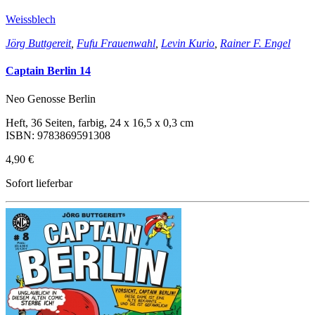
Weissblech
Jörg Buttgereit
,
Fufu Frauenwahl
,
Levin Kurio
,
Rainer F. Engel
Captain Berlin 14
Neo Genosse Berlin
Heft, 36 Seiten, farbig, 24 x 16,5 x 0,3 cm
ISBN: 9783869591308
4,90 €
Sofort lieferbar