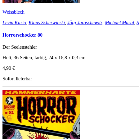
Weissblech
Levin Kurio
,
Klaus Scherwinski
,
Jörg Jaroschewitz
,
Michael Musal
,
S
Horrorschocker 80
Der Seelenstehler
Heft, 36 Seiten, farbig, 24 x 16,8 x 0,3 cm
4,90 €
Sofort lieferbar