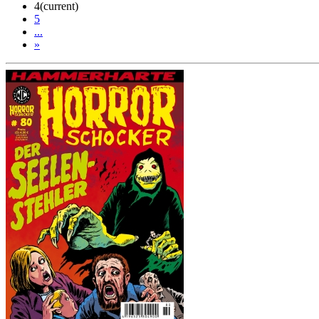
4
(current)
5
...
»