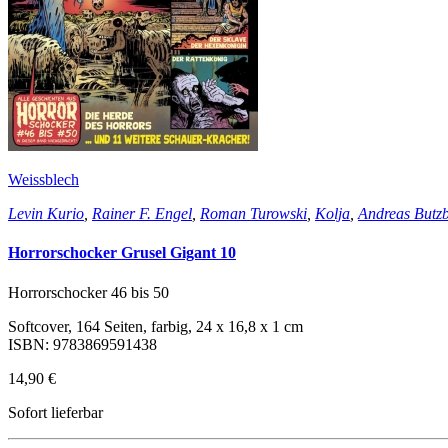
Weissblech
Levin Kurio
,
Rainer F. Engel
,
Roman Turowski
,
Kolja
,
Andreas Butz
Horrorschocker Grusel Gigant 10
Horrorschocker 46 bis 50
Softcover, 164 Seiten, farbig, 24 x 16,8 x 1 cm
ISBN: 9783869591438
14,90 €
Sofort lieferbar