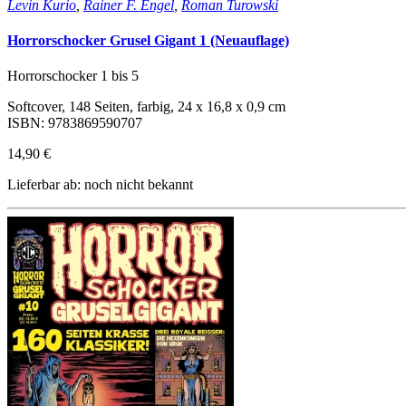
Levin Kurio
,
Rainer F. Engel
,
Roman Turowski
Horrorschocker Grusel Gigant 1 (Neuauflage)
Horrorschocker 1 bis 5
Softcover, 148 Seiten, farbig, 24 x 16,8 x 0,9 cm
ISBN: 9783869590707
14,90 €
Lieferbar ab: noch nicht bekannt