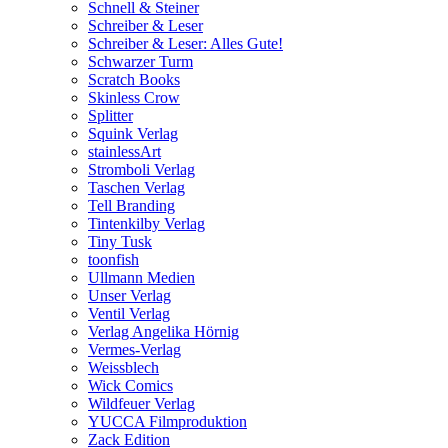
Schnell & Steiner
Schreiber & Leser
Schreiber & Leser: Alles Gute!
Schwarzer Turm
Scratch Books
Skinless Crow
Splitter
Squink Verlag
stainlessArt
Stromboli Verlag
Taschen Verlag
Tell Branding
Tintenkilby Verlag
Tiny Tusk
toonfish
Ullmann Medien
Unser Verlag
Ventil Verlag
Verlag Angelika Hörnig
Vermes-Verlag
Weissblech
Wick Comics
Wildfeuer Verlag
YUCCA Filmproduktion
Zack Edition