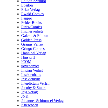
Edition Kwimbi
Epsilon
Erko-Verlag
Ewald Comics
Fanpro
Felder Books
Finix-Comics
Fischerverlage
Galerie & Edition
Golden Press
Granus Verlag
Gringo Comics
Hannibal Verlag
Hinstorff
ICOM
ilovecomics
Impian Verlag
Insektenhaus
Insektenkult
Interdictum Verlag
Jacoby & Stuart
Jaja Verlag
JNK
Johannes Schimmsel Verlag
Knesebeck