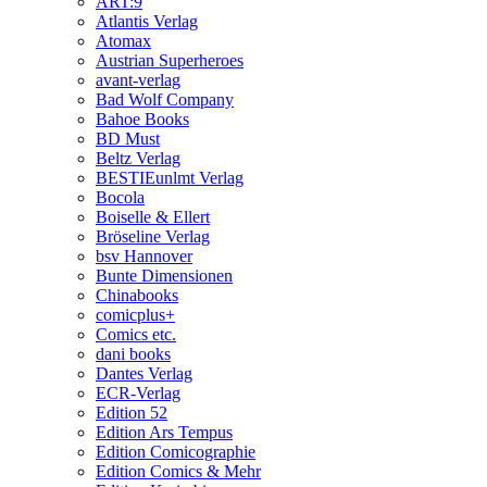
ART:9
Atlantis Verlag
Atomax
Austrian Superheroes
avant-verlag
Bad Wolf Company
Bahoe Books
BD Must
Beltz Verlag
BESTIEunlmt Verlag
Bocola
Boiselle & Ellert
Bröseline Verlag
bsv Hannover
Bunte Dimensionen
Chinabooks
comicplus+
Comics etc.
dani books
Dantes Verlag
ECR-Verlag
Edition 52
Edition Ars Tempus
Edition Comicographie
Edition Comics & Mehr