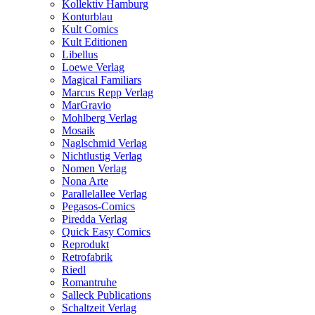
Kollektiv Hamburg
Konturblau
Kult Comics
Kult Editionen
Libellus
Loewe Verlag
Magical Familiars
Marcus Repp Verlag
MarGravio
Mohlberg Verlag
Mosaik
Naglschmid Verlag
Nichtlustig Verlag
Nomen Verlag
Nona Arte
Parallelallee Verlag
Pegasos-Comics
Piredda Verlag
Quick Easy Comics
Reprodukt
Retrofabrik
Riedl
Romantruhe
Salleck Publications
Schaltzeit Verlag