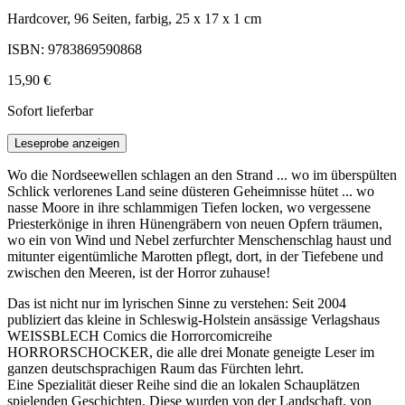
Hardcover, 96 Seiten, farbig, 25 x 17 x 1 cm
ISBN: 9783869590868
15,90 €
Sofort lieferbar
Leseprobe anzeigen
Wo die Nordseewellen schlagen an den Strand ... wo im überspülten
Schlick verlorenes Land seine düsteren Geheimnisse hütet ... wo
nasse Moore in ihre schlammigen Tiefen locken, wo vergessene
Priesterkönige in ihren Hünengräbern von neuen Opfern träumen,
wo ein von Wind und Nebel zerfurchter Menschenschlag haust und
mitunter eigentümliche Marotten pflegt, dort, in der Tiefebene und
zwischen den Meeren, ist der Horror zuhause!
Das ist nicht nur im lyrischen Sinne zu verstehen: Seit 2004
publiziert das kleine in Schleswig-Holstein ansässige Verlagshaus
WEISSBLECH Comics die Horrorcomicreihe
HORRORSCHOCKER, die alle drei Monate geneigte Leser im
ganzen deutschsprachigen Raum das Fürchten lehrt.
Eine Spezialität dieser Reihe sind die an lokalen Schauplätzen
spielenden Geschichten. Diese wurden von der Landschaft, von