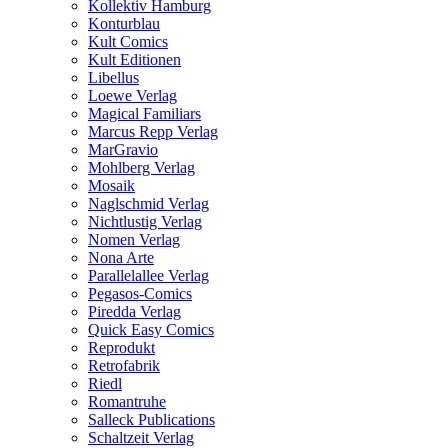
Kollektiv Hamburg
Konturblau
Kult Comics
Kult Editionen
Libellus
Loewe Verlag
Magical Familiars
Marcus Repp Verlag
MarGravio
Mohlberg Verlag
Mosaik
Naglschmid Verlag
Nichtlustig Verlag
Nomen Verlag
Nona Arte
Parallelallee Verlag
Pegasos-Comics
Piredda Verlag
Quick Easy Comics
Reprodukt
Retrofabrik
Riedl
Romantruhe
Salleck Publications
Schaltzeit Verlag