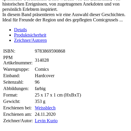
historischen Ereignissen, von zugetragenen Anekdoten und von
persönlich Erlebtem inspiriert.
In diesem Band präsentieren wir eine Auswahl dieser Geschichten.
Ideal für Freunde der Region und des gepflegten Comicgrusels ...
Details
Produktsicherheit
Zeichner/Autoren
ISBN:
9783869590868
PPM
314028
Artikelnummer:
Warengruppe:
Comics
Einband:
Hardcover
Seitenzahl:
96
Abbildungen:
farbig
Format:
25 x 17 x 1 cm (HxBxT)
Gewicht:
353 g
Erschienen bei:
Weissblech
Erschienen am:
24.11.2020
Zeichner/Autor:
Levin Kurio