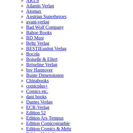
ART:9
Atlantis Verlag
Atomax
Austrian Superheroes
avant-verlag
Bad Wolf Company
Bahoe Books
BD Must
Beltz Verlag
BESTIEunlmt Verlag
Bocola
Boiselle & Ellert
Bröseline Verlag
bsv Hannover
Bunte Dimensionen
Chinabooks
comicplus+
Comics etc.
dani books
Dantes Verlag
ECR-Verlag
Edition 52
Edition Ars Tempus
Edition Comicographie
Edition Comics & Mehr