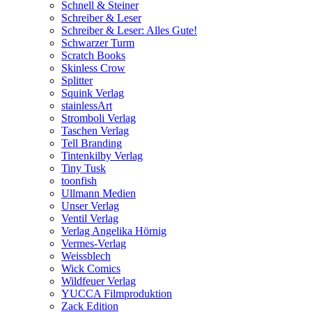
Schnell & Steiner
Schreiber & Leser
Schreiber & Leser: Alles Gute!
Schwarzer Turm
Scratch Books
Skinless Crow
Splitter
Squink Verlag
stainlessArt
Stromboli Verlag
Taschen Verlag
Tell Branding
Tintenkilby Verlag
Tiny Tusk
toonfish
Ullmann Medien
Unser Verlag
Ventil Verlag
Verlag Angelika Hörnig
Vermes-Verlag
Weissblech
Wick Comics
Wildfeuer Verlag
YUCCA Filmproduktion
Zack Edition