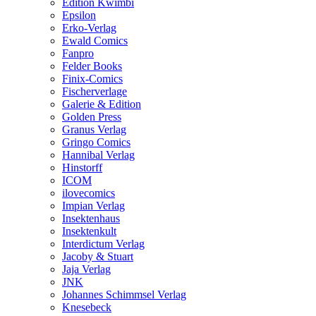
Edition Kwimbi
Epsilon
Erko-Verlag
Ewald Comics
Fanpro
Felder Books
Finix-Comics
Fischerverlage
Galerie & Edition
Golden Press
Granus Verlag
Gringo Comics
Hannibal Verlag
Hinstorff
ICOM
ilovecomics
Impian Verlag
Insektenhaus
Insektenkult
Interdictum Verlag
Jacoby & Stuart
Jaja Verlag
JNK
Johannes Schimmsel Verlag
Knesebeck