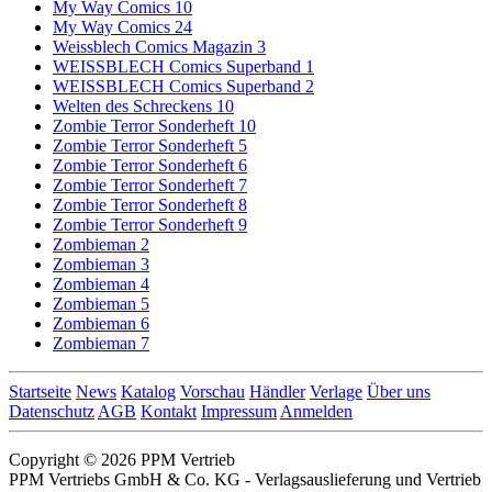
My Way Comics 10
My Way Comics 24
Weissblech Comics Magazin 3
WEISSBLECH Comics Superband 1
WEISSBLECH Comics Superband 2
Welten des Schreckens 10
Zombie Terror Sonderheft 10
Zombie Terror Sonderheft 5
Zombie Terror Sonderheft 6
Zombie Terror Sonderheft 7
Zombie Terror Sonderheft 8
Zombie Terror Sonderheft 9
Zombieman 2
Zombieman 3
Zombieman 4
Zombieman 5
Zombieman 6
Zombieman 7
Startseite
News
Katalog
Vorschau
Händler
Verlage
Über uns
Datenschutz
AGB
Kontakt
Impressum
Anmelden
Copyright © 2026 PPM Vertrieb
PPM Vertriebs GmbH & Co. KG - Verlagsauslieferung und Vertrieb