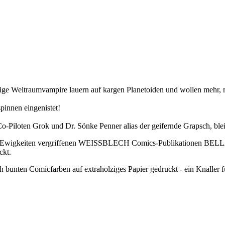
ige Weltraumvampire lauern auf kargen Planetoiden und wollen mehr, m
innen eingenistet!
 Co-Piloten Grok und Dr. Sönke Penner alias der geifernde Grapsch, bl
 seit Ewigkeiten vergriffenen WEISSBLECH Comics-Publikationen BE
kt.
ch bunten Comicfarben auf extraholziges Papier gedruckt - ein Knaller 