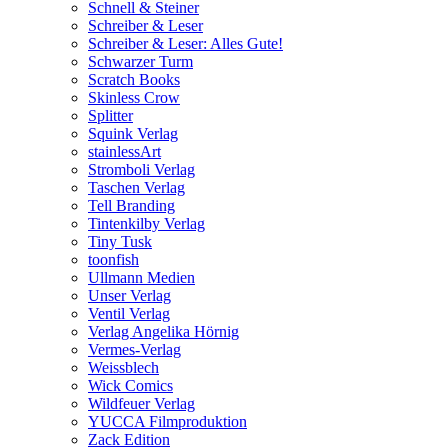
Schnell & Steiner
Schreiber & Leser
Schreiber & Leser: Alles Gute!
Schwarzer Turm
Scratch Books
Skinless Crow
Splitter
Squink Verlag
stainlessArt
Stromboli Verlag
Taschen Verlag
Tell Branding
Tintenkilby Verlag
Tiny Tusk
toonfish
Ullmann Medien
Unser Verlag
Ventil Verlag
Verlag Angelika Hörnig
Vermes-Verlag
Weissblech
Wick Comics
Wildfeuer Verlag
YUCCA Filmproduktion
Zack Edition