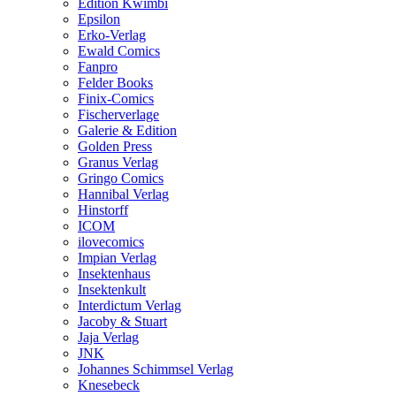
Edition Kwimbi
Epsilon
Erko-Verlag
Ewald Comics
Fanpro
Felder Books
Finix-Comics
Fischerverlage
Galerie & Edition
Golden Press
Granus Verlag
Gringo Comics
Hannibal Verlag
Hinstorff
ICOM
ilovecomics
Impian Verlag
Insektenhaus
Insektenkult
Interdictum Verlag
Jacoby & Stuart
Jaja Verlag
JNK
Johannes Schimmsel Verlag
Knesebeck