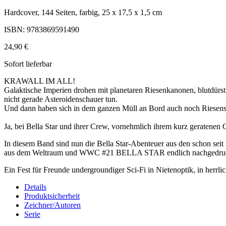
Hardcover, 144 Seiten, farbig, 25 x 17,5 x 1,5 cm
ISBN: 9783869591490
24,90 €
Sofort lieferbar
KRAWALL IM ALL!
Galaktische Imperien drohen mit planetaren Riesenkanonen, blutdürst
nicht gerade Asteroidenschauer tun.
Und dann haben sich in dem ganzen Müll an Bord auch noch Riesensp
Ja, bei Bella Star und ihrer Crew, vornehmlich ihrem kurz geratenen
In diesem Band sind nun die Bella Star-Abenteuer aus den schon
aus dem Weltraum und WWC #21 BELLA STAR endlich nachgedruc
Ein Fest für Freunde undergroundiger Sci-Fi in Nietenoptik, in herrli
Details
Produktsicherheit
Zeichner/Autoren
Serie