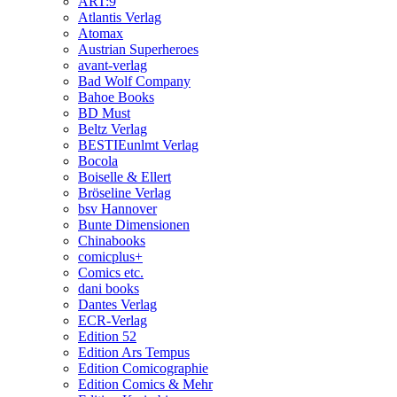
ART:9
Atlantis Verlag
Atomax
Austrian Superheroes
avant-verlag
Bad Wolf Company
Bahoe Books
BD Must
Beltz Verlag
BESTIEunlmt Verlag
Bocola
Boiselle & Ellert
Bröseline Verlag
bsv Hannover
Bunte Dimensionen
Chinabooks
comicplus+
Comics etc.
dani books
Dantes Verlag
ECR-Verlag
Edition 52
Edition Ars Tempus
Edition Comicographie
Edition Comics & Mehr