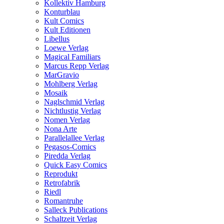
Kollektiv Hamburg
Konturblau
Kult Comics
Kult Editionen
Libellus
Loewe Verlag
Magical Familiars
Marcus Repp Verlag
MarGravio
Mohlberg Verlag
Mosaik
Naglschmid Verlag
Nichtlustig Verlag
Nomen Verlag
Nona Arte
Parallelallee Verlag
Pegasos-Comics
Piredda Verlag
Quick Easy Comics
Reprodukt
Retrofabrik
Riedl
Romantruhe
Salleck Publications
Schaltzeit Verlag