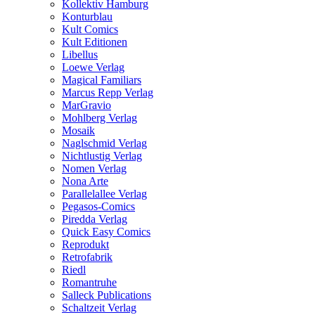
Kollektiv Hamburg
Konturblau
Kult Comics
Kult Editionen
Libellus
Loewe Verlag
Magical Familiars
Marcus Repp Verlag
MarGravio
Mohlberg Verlag
Mosaik
Naglschmid Verlag
Nichtlustig Verlag
Nomen Verlag
Nona Arte
Parallelallee Verlag
Pegasos-Comics
Piredda Verlag
Quick Easy Comics
Reprodukt
Retrofabrik
Riedl
Romantruhe
Salleck Publications
Schaltzeit Verlag