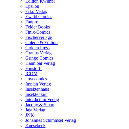
Edition Kwimbi
Epsilon
Erko-Verlag
Ewald Comics
Fanpro
Felder Books
Finix-Comics
Fischerverlage
Galerie & Edition
Golden Press
Granus Verlag
Gringo Comics
Hannibal Verlag
Hinstorff
ICOM
ilovecomics
Impian Verlag
Insektenhaus
Insektenkult
Interdictum Verlag
Jacoby & Stuart
Jaja Verlag
JNK
Johannes Schimmsel Verlag
Knesebeck