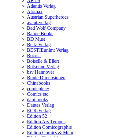
ART:9
Atlantis Verlag
Atomax
Austrian Superheroes
avant-verlag
Bad Wolf Company
Bahoe Books
BD Must
Beltz Verlag
BESTIEunlmt Verlag
Bocola
Boiselle & Ellert
Bröseline Verlag
bsv Hannover
Bunte Dimensionen
Chinabooks
comicplus+
Comics etc.
dani books
Dantes Verlag
ECR-Verlag
Edition 52
Edition Ars Tempus
Edition Comicographie
Edition Comics & Mehr