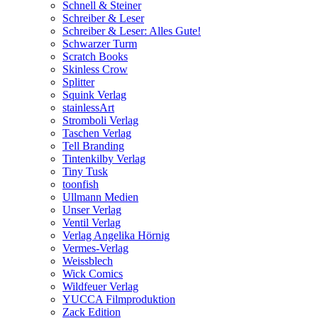
Schnell & Steiner
Schreiber & Leser
Schreiber & Leser: Alles Gute!
Schwarzer Turm
Scratch Books
Skinless Crow
Splitter
Squink Verlag
stainlessArt
Stromboli Verlag
Taschen Verlag
Tell Branding
Tintenkilby Verlag
Tiny Tusk
toonfish
Ullmann Medien
Unser Verlag
Ventil Verlag
Verlag Angelika Hörnig
Vermes-Verlag
Weissblech
Wick Comics
Wildfeuer Verlag
YUCCA Filmproduktion
Zack Edition