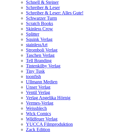
Schnell & Steiner
Schreiber & Leser
Schreiber & Leser: Alles Gute!
Schwarzer Turm
Scratch Books
Skinless Crow
Splitter
Squink Verlag
stainlessArt
Stromboli Verlag
Taschen Verlag
Tell Branding
Tintenkilby Verlag
Tiny Tusk
toonfish
Ullmann Medien
Unser Verlag
Ventil Verlag
Verlag Angelika Hörnig
Vermes-Verlag
Weissblech
Wick Comics
Wildfeuer Verlag
YUCCA Filmproduktion
Zack Edition