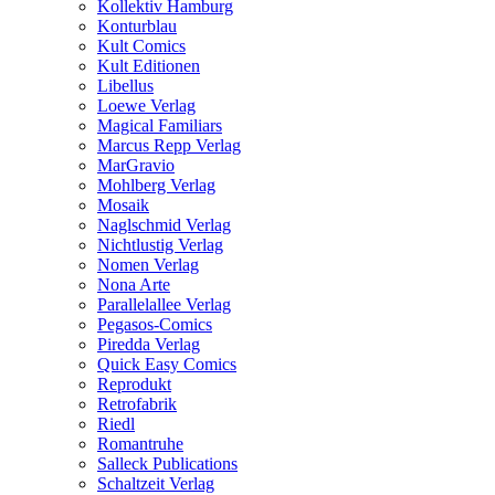
Kollektiv Hamburg
Konturblau
Kult Comics
Kult Editionen
Libellus
Loewe Verlag
Magical Familiars
Marcus Repp Verlag
MarGravio
Mohlberg Verlag
Mosaik
Naglschmid Verlag
Nichtlustig Verlag
Nomen Verlag
Nona Arte
Parallelallee Verlag
Pegasos-Comics
Piredda Verlag
Quick Easy Comics
Reprodukt
Retrofabrik
Riedl
Romantruhe
Salleck Publications
Schaltzeit Verlag