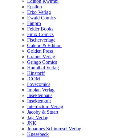
Edition Kwimbi
Epsilon
Erko-Verlag
Ewald Comics
Fanpro
Felder Books
Finix-Comics
Fischerverlage
Galerie & Edition
Golden Press
Granus Verlag
Gringo Comics
Hannibal Verlag
Hinstorff
ICOM
ilovecomics
Impian Verlag
Insektenhaus
Insektenkult
Interdictum Verlag
Jacoby & Stuart
Jaja Verlag
JNK
Johannes Schimmsel Verlag
Knesebeck