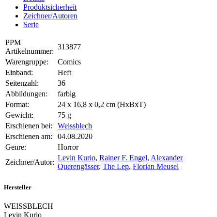
Produktsicherheit
Zeichner/Autoren
Serie
PPM
313877
Artikelnummer:
Warengruppe:
Comics
Einband:
Heft
Seitenzahl:
36
Abbildungen:
farbig
Format:
24 x 16,8 x 0,2 cm (HxBxT)
Gewicht:
75 g
Erschienen bei:
Weissblech
Erschienen am:
04.08.2020
Genre:
Horror
Levin Kurio
,
Rainer F. Engel
,
Alexander
Zeichner/Autor:
Querengässer
,
The Lep
,
Florian Meusel
Hersteller
WEISSBLECH
Levin Kurio