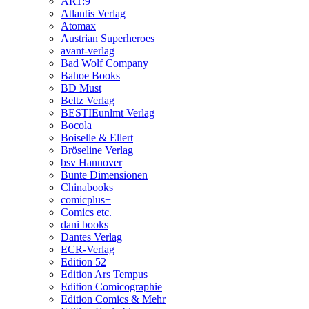
ART:9
Atlantis Verlag
Atomax
Austrian Superheroes
avant-verlag
Bad Wolf Company
Bahoe Books
BD Must
Beltz Verlag
BESTIEunlmt Verlag
Bocola
Boiselle & Ellert
Bröseline Verlag
bsv Hannover
Bunte Dimensionen
Chinabooks
comicplus+
Comics etc.
dani books
Dantes Verlag
ECR-Verlag
Edition 52
Edition Ars Tempus
Edition Comicographie
Edition Comics & Mehr