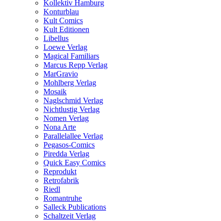
Kollektiv Hamburg
Konturblau
Kult Comics
Kult Editionen
Libellus
Loewe Verlag
Magical Familiars
Marcus Repp Verlag
MarGravio
Mohlberg Verlag
Mosaik
Naglschmid Verlag
Nichtlustig Verlag
Nomen Verlag
Nona Arte
Parallelallee Verlag
Pegasos-Comics
Piredda Verlag
Quick Easy Comics
Reprodukt
Retrofabrik
Riedl
Romantruhe
Salleck Publications
Schaltzeit Verlag