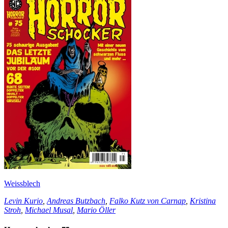
Weissblech
Levin Kurio
,
Andreas Butzbach
,
Falko Kutz von Carnap
,
Kristina
Stroh
,
Michael Musal
,
Mario Öller