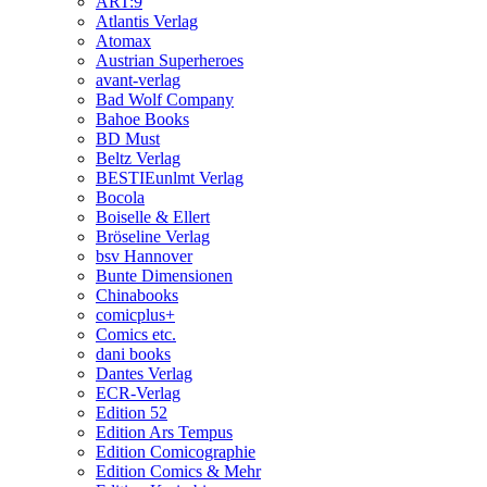
ART:9
Atlantis Verlag
Atomax
Austrian Superheroes
avant-verlag
Bad Wolf Company
Bahoe Books
BD Must
Beltz Verlag
BESTIEunlmt Verlag
Bocola
Boiselle & Ellert
Bröseline Verlag
bsv Hannover
Bunte Dimensionen
Chinabooks
comicplus+
Comics etc.
dani books
Dantes Verlag
ECR-Verlag
Edition 52
Edition Ars Tempus
Edition Comicographie
Edition Comics & Mehr