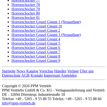
Horrorschocker 77
Horrorschocker 78
Horrorschocker 79
Horrorschocker 80
Horrorschocker 81
Horrorschocker Grusel Gigant 1 (Neuauflage)
Horrorschocker Grusel Gigant 10
Horrorschocker Grusel Gigant 2
Horrorschocker Grusel Gigant 3 (Neuauflage)
Horrorschocker Grusel Gigant 4
Horrorschocker Grusel Gigant 5
Horrorschocker Grusel Gigant 6
Horrorschocker Grusel Gigant 7
Horrorschocker Grusel Gigant 8
Horrorschocker Grusel Gigant 9
Startseite
News
Katalog
Vorschau
Händler
Verlage
Über uns
Datenschutz
AGB
Kontakt
Impressum
Anmelden
Copyright © 2026 PPM Vertrieb
PPM Vertriebs GmbH & Co. KG - Verlagsauslieferung und Vertrieb
DE - 32694 Dörentrup, Industriestraße 18
Telefon: +49 - 5265 - 9 55 88 55 Telefax: +49 - 5265 - 9 55 88 66
info@ppm-vertrieb.de