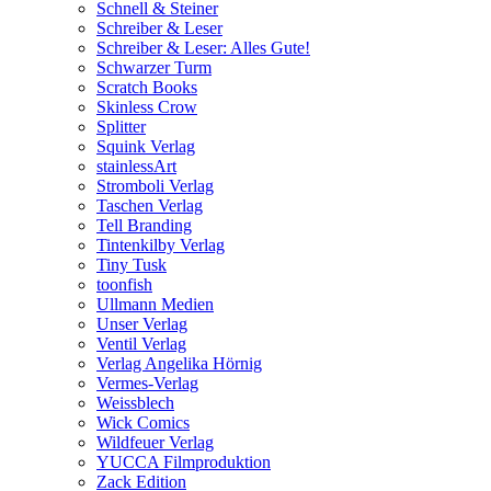
Schnell & Steiner
Schreiber & Leser
Schreiber & Leser: Alles Gute!
Schwarzer Turm
Scratch Books
Skinless Crow
Splitter
Squink Verlag
stainlessArt
Stromboli Verlag
Taschen Verlag
Tell Branding
Tintenkilby Verlag
Tiny Tusk
toonfish
Ullmann Medien
Unser Verlag
Ventil Verlag
Verlag Angelika Hörnig
Vermes-Verlag
Weissblech
Wick Comics
Wildfeuer Verlag
YUCCA Filmproduktion
Zack Edition