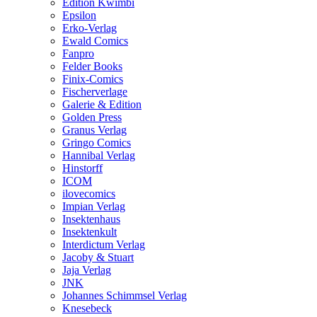
Edition Kwimbi
Epsilon
Erko-Verlag
Ewald Comics
Fanpro
Felder Books
Finix-Comics
Fischerverlage
Galerie & Edition
Golden Press
Granus Verlag
Gringo Comics
Hannibal Verlag
Hinstorff
ICOM
ilovecomics
Impian Verlag
Insektenhaus
Insektenkult
Interdictum Verlag
Jacoby & Stuart
Jaja Verlag
JNK
Johannes Schimmsel Verlag
Knesebeck