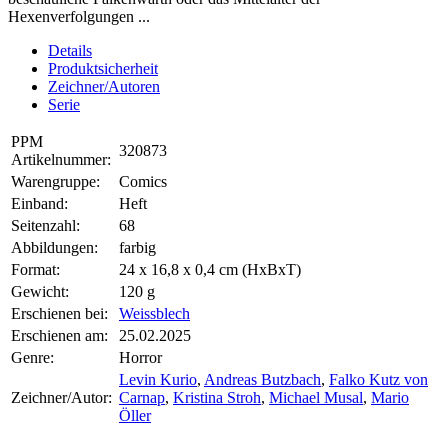
Hexenverfolgungen ...
Details
Produktsicherheit
Zeichner/Autoren
Serie
PPM
320873
Artikelnummer:
Warengruppe:
Comics
Einband:
Heft
Seitenzahl:
68
Abbildungen:
farbig
Format:
24 x 16,8 x 0,4 cm (HxBxT)
Gewicht:
120 g
Erschienen bei:
Weissblech
Erschienen am:
25.02.2025
Genre:
Horror
Levin Kurio
,
Andreas Butzbach
,
Falko Kutz von
Zeichner/Autor:
Carnap
,
Kristina Stroh
,
Michael Musal
,
Mario
Öller