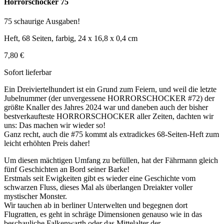
Horrorschocker 75
75 schaurige Ausgaben!
Heft, 68 Seiten, farbig, 24 x 16,8 x 0,4 cm
7,80 €
Sofort lieferbar
Ein Dreiviertelhundert ist ein Grund zum Feiern, und weil die letzte
Jubelnummer (der unvergessene HORRORSCHOCKER #72) der
größte Knaller des Jahres 2024 war und daneben auch der bisher
bestverkaufteste HORRORSCHOCKER aller Zeiten, dachten wir
uns: Das machen wir wieder so!
Ganz recht, auch die #75 kommt als extradickes 68-Seiten-Heft zum
leicht erhöhten Preis daher!
Um diesen mächtigen Umfang zu befüllen, hat der Fährmann gleich
fünf Geschichten an Bord seiner Barke!
Erstmals seit Ewigkeiten gibt es wieder eine Geschichte vom
schwarzen Fluss, dieses Mal als überlangen Dreiakter voller
mystischer Monster.
Wir tauchen ab in berliner Unterwelten und begegnen dort
Flugratten, es geht in schräge Dimensionen genauso wie in das
beschauliche Falkenwarth oder das Mittelalter der