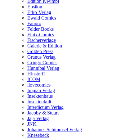
Edition Kwimbi
Epsilon
Erko-Verlag
Ewald Comics
Fanpro
Felder Books
Finix-Comics
Fischerverlage
Galerie & Edition
Golden Press
Granus Verlag
Gringo Comics
Hannibal Verlag
Hinstorff
ICOM
ilovecomics
Impian Verlag
Insektenhaus
Insektenkult
Interdictum Verlag
Jacoby & Stuart
Jaja Verlag
JNK
Johannes Schimmsel Verlag
Knesebeck