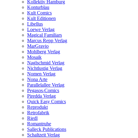
Kollektiv Hamburg
Konturblau
Kult Comics
Kult Editionen
Libellus
Loewe Verlag
Magical Familiars
Marcus Repp Verlag
MarGravio
Mohlberg Verlag
Mosaik
Naglschmid Verlag
Nichtlustig Verlag
Nomen Verlag
Nona Arte
Parallelallee Verlag
Pegasos-Comics
Piredda Verlag
Quick Easy Comics
Reprodukt
Retrofabrik
Riedl
Romantruhe
Salleck Publications
Schaltzeit Verlag