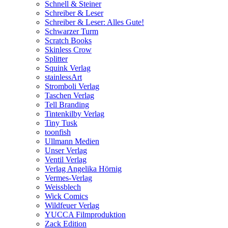
Schnell & Steiner
Schreiber & Leser
Schreiber & Leser: Alles Gute!
Schwarzer Turm
Scratch Books
Skinless Crow
Splitter
Squink Verlag
stainlessArt
Stromboli Verlag
Taschen Verlag
Tell Branding
Tintenkilby Verlag
Tiny Tusk
toonfish
Ullmann Medien
Unser Verlag
Ventil Verlag
Verlag Angelika Hörnig
Vermes-Verlag
Weissblech
Wick Comics
Wildfeuer Verlag
YUCCA Filmproduktion
Zack Edition