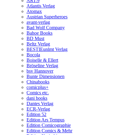
ART:9
Atlantis Verlag
Atomax
Austrian Superheroes
avant-verlag
Bad Wolf Company
Bahoe Books
BD Must
Beltz Verlag
BESTIEunlmt Verlag
Bocola
Boiselle & Ellert
Bröseline Verlag
bsv Hannover
Bunte Dimensionen
Chinabooks
comicplus+
Comics etc.
dani books
Dantes Verlag
ECR-Verlag
Edition 52
Edition Ars Tempus
Edition Comicographie
Edition Comics & Mehr