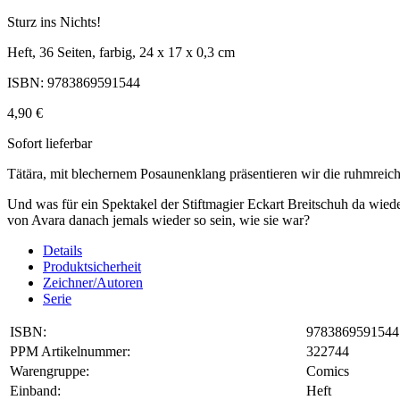
Sturz ins Nichts!
Heft, 36 Seiten, farbig, 24 x 17 x 0,3 cm
ISBN: 9783869591544
4,90 €
Sofort lieferbar
Tätära, mit blechernem Posaunenklang präsentieren wir die ruhmre
Und was für ein Spektakel der Stiftmagier Eckart Breitschuh da wie
von Avara danach jemals wieder so sein, wie sie war?
Details
Produktsicherheit
Zeichner/Autoren
Serie
ISBN:
9783869591544
PPM Artikelnummer:
322744
Warengruppe:
Comics
Einband:
Heft