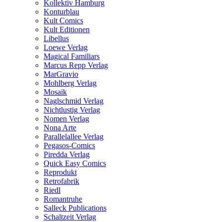
Kollektiv Hamburg
Konturblau
Kult Comics
Kult Editionen
Libellus
Loewe Verlag
Magical Familiars
Marcus Repp Verlag
MarGravio
Mohlberg Verlag
Mosaik
Naglschmid Verlag
Nichtlustig Verlag
Nomen Verlag
Nona Arte
Parallelallee Verlag
Pegasos-Comics
Piredda Verlag
Quick Easy Comics
Reprodukt
Retrofabrik
Riedl
Romantruhe
Salleck Publications
Schaltzeit Verlag