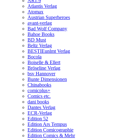
ART:9
Atlantis Verlag
Atomax
Austrian Superheroes
avant-verlag
Bad Wolf Company
Bahoe Books
BD Must
Beltz Verlag
BESTIEunlmt Verlag
Bocola
Boiselle & Ellert
Bröseline Verlag
bsv Hannover
Bunte Dimensionen
Chinabooks
comicplus+
Comics etc.
dani books
Dantes Verlag
ECR-Verlag
Edition 52
Edition Ars Tempus
Edition Comicographie
Edition Comics & Mehr