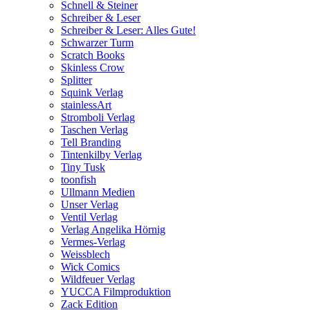
Schnell & Steiner
Schreiber & Leser
Schreiber & Leser: Alles Gute!
Schwarzer Turm
Scratch Books
Skinless Crow
Splitter
Squink Verlag
stainlessArt
Stromboli Verlag
Taschen Verlag
Tell Branding
Tintenkilby Verlag
Tiny Tusk
toonfish
Ullmann Medien
Unser Verlag
Ventil Verlag
Verlag Angelika Hörnig
Vermes-Verlag
Weissblech
Wick Comics
Wildfeuer Verlag
YUCCA Filmproduktion
Zack Edition