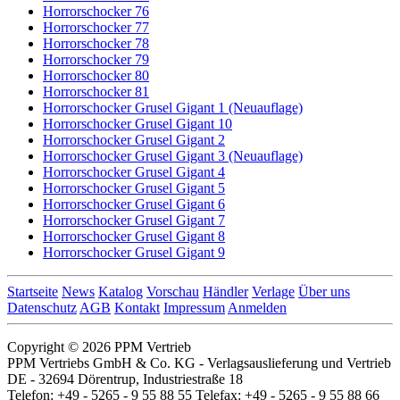
Horrorschocker 76
Horrorschocker 77
Horrorschocker 78
Horrorschocker 79
Horrorschocker 80
Horrorschocker 81
Horrorschocker Grusel Gigant 1 (Neuauflage)
Horrorschocker Grusel Gigant 10
Horrorschocker Grusel Gigant 2
Horrorschocker Grusel Gigant 3 (Neuauflage)
Horrorschocker Grusel Gigant 4
Horrorschocker Grusel Gigant 5
Horrorschocker Grusel Gigant 6
Horrorschocker Grusel Gigant 7
Horrorschocker Grusel Gigant 8
Horrorschocker Grusel Gigant 9
Startseite
News
Katalog
Vorschau
Händler
Verlage
Über uns
Datenschutz
AGB
Kontakt
Impressum
Anmelden
Copyright © 2026 PPM Vertrieb
PPM Vertriebs GmbH & Co. KG - Verlagsauslieferung und Vertrieb
DE - 32694 Dörentrup, Industriestraße 18
Telefon: +49 - 5265 - 9 55 88 55 Telefax: +49 - 5265 - 9 55 88 66