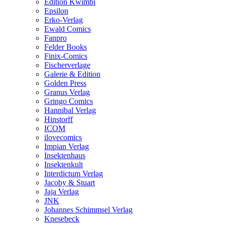
Edition Kwimbi
Epsilon
Erko-Verlag
Ewald Comics
Fanpro
Felder Books
Finix-Comics
Fischerverlage
Galerie & Edition
Golden Press
Granus Verlag
Gringo Comics
Hannibal Verlag
Hinstorff
ICOM
ilovecomics
Impian Verlag
Insektenhaus
Insektenkult
Interdictum Verlag
Jacoby & Stuart
Jaja Verlag
JNK
Johannes Schimmsel Verlag
Knesebeck