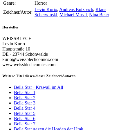
Genre:
Horror
Levin Kurio
,
Andreas Butzbach
,
Klaus
Zeichner/Autor:
Scherwinski
,
Michael Musal
,
Nina Beier
Hersteller
WEISSBLECH
Levin Kurio
Hauptstraße 10
DE - 23744 Schönwalde
kurio@weissblechcomics.com
www.weissblechcomics.com
Weitere Titel dieses/dieser Zeichner/Autoren
Bella Star - Krawall im All
Bella Star 1
Bella Star 2
Bella Star 3
Bella Star 4
Bella Star 5
Bella Star 6
Bella Star 7
Bella Star gegen die Horden der Urak