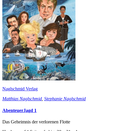
Naglschmid Verlag
Matthias Naglschmid
,
Stephanie Naglschmid
AbenteuerJagd 1
Das Geheimnis der verlorenen Flotte