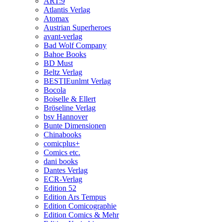
ART:9
Atlantis Verlag
Atomax
Austrian Superheroes
avant-verlag
Bad Wolf Company
Bahoe Books
BD Must
Beltz Verlag
BESTIEunlmt Verlag
Bocola
Boiselle & Ellert
Bröseline Verlag
bsv Hannover
Bunte Dimensionen
Chinabooks
comicplus+
Comics etc.
dani books
Dantes Verlag
ECR-Verlag
Edition 52
Edition Ars Tempus
Edition Comicographie
Edition Comics & Mehr