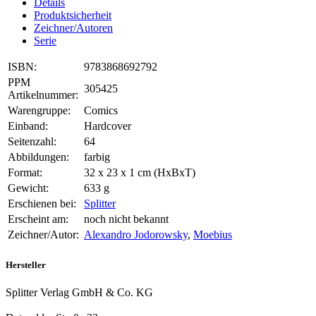
Details
Produktsicherheit
Zeichner/Autoren
Serie
ISBN:
9783868692792
PPM
305425
Artikelnummer:
Warengruppe:
Comics
Einband:
Hardcover
Seitenzahl:
64
Abbildungen:
farbig
Format:
32 x 23 x 1 cm (HxBxT)
Gewicht:
633 g
Erschienen bei:
Splitter
Erscheint am:
noch nicht bekannt
Zeichner/Autor:
Alexandro Jodorowsky
,
Moebius
Hersteller
Splitter Verlag GmbH & Co. KG