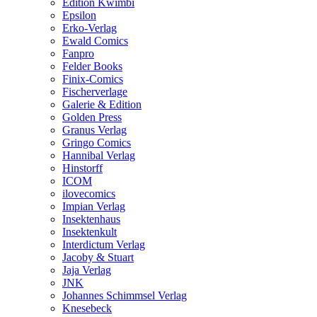
Edition Kwimbi
Epsilon
Erko-Verlag
Ewald Comics
Fanpro
Felder Books
Finix-Comics
Fischerverlage
Galerie & Edition
Golden Press
Granus Verlag
Gringo Comics
Hannibal Verlag
Hinstorff
ICOM
ilovecomics
Impian Verlag
Insektenhaus
Insektenkult
Interdictum Verlag
Jacoby & Stuart
Jaja Verlag
JNK
Johannes Schimmsel Verlag
Knesebeck