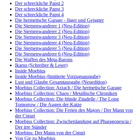
Der schreckliche Papst 2
Der schreckliche Papst 3
Der schreckliche Papst 4
Die hermetische Garage - Jäger und Gejagter
Die Sternenwanderer 1 (Neu-Edition)
Die Sternenwanderer 2 (Neu-Edition)
Die Sternenwanderer 3 (Neu-Edition)
Die Sternenwanderer 4 (Neu-Edition)
Die Sternenwanderer 5 (Neu-Edition)
Die Sternenwanderer 6 (Neu-Edition)
Die Waffen des Meta-Barons
Ikarus (Schreiber & Leser)
Inside Moebius
Inside Moebius (limitierte Vorzugsausgabe)
Lust und Glaube Gesamtausgabe (Neuedition)
Moebius Collection: Arzach / Die hermetische Garage
Moebius Collection: Chaos / Metallische Chroniken
Moebius Collection: Die blinde Zitadelle / The Long
Tomorrow / Die Augen der Katze
Moebius Collection: Die Ferien des Majors / Der Mann von
der Ciguri
Moebius Collection: Zwischenlandung auf Pharagonescia /
Der irre Ständer
Moebius: Der Mann von der Ciguri
Von Gir zu Moebius