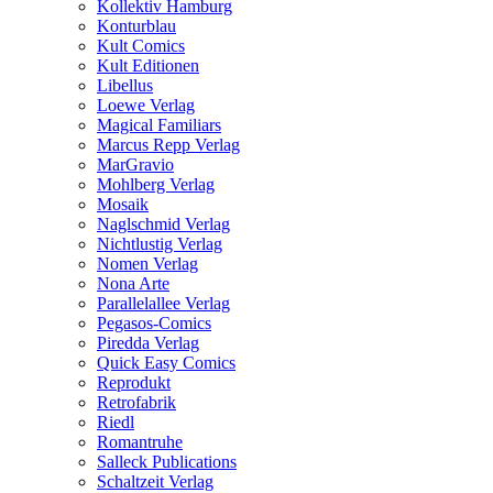
Kollektiv Hamburg
Konturblau
Kult Comics
Kult Editionen
Libellus
Loewe Verlag
Magical Familiars
Marcus Repp Verlag
MarGravio
Mohlberg Verlag
Mosaik
Naglschmid Verlag
Nichtlustig Verlag
Nomen Verlag
Nona Arte
Parallelallee Verlag
Pegasos-Comics
Piredda Verlag
Quick Easy Comics
Reprodukt
Retrofabrik
Riedl
Romantruhe
Salleck Publications
Schaltzeit Verlag