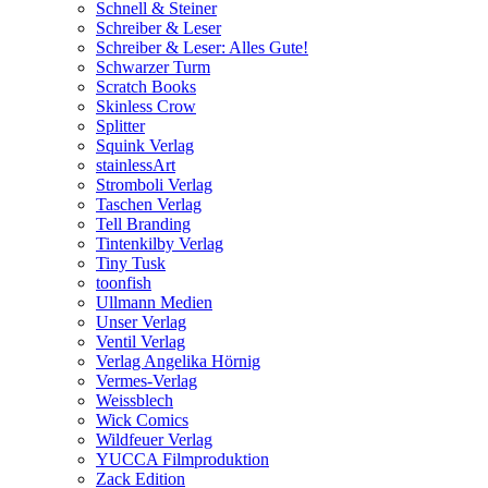
Schnell & Steiner
Schreiber & Leser
Schreiber & Leser: Alles Gute!
Schwarzer Turm
Scratch Books
Skinless Crow
Splitter
Squink Verlag
stainlessArt
Stromboli Verlag
Taschen Verlag
Tell Branding
Tintenkilby Verlag
Tiny Tusk
toonfish
Ullmann Medien
Unser Verlag
Ventil Verlag
Verlag Angelika Hörnig
Vermes-Verlag
Weissblech
Wick Comics
Wildfeuer Verlag
YUCCA Filmproduktion
Zack Edition