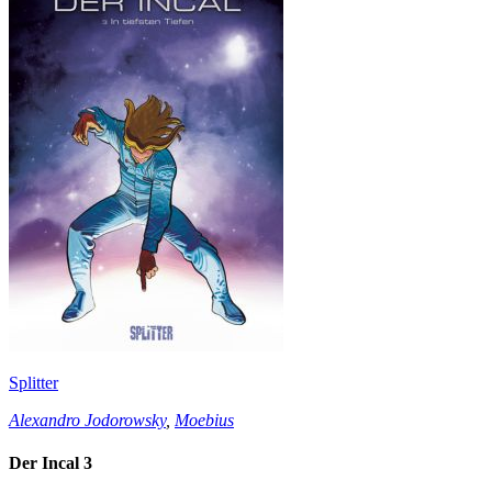
Splitter
Alexandro Jodorowsky
,
Moebius
Der Incal 3