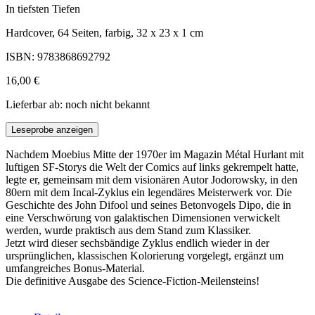
In tiefsten Tiefen
Hardcover, 64 Seiten, farbig, 32 x 23 x 1 cm
ISBN: 9783868692792
16,00 €
Lieferbar ab: noch nicht bekannt
Leseprobe anzeigen
Nachdem Moebius Mitte der 1970er im Magazin Métal Hurlant mit
luftigen SF-Storys die Welt der Comics auf links gekrempelt hatte,
legte er, gemeinsam mit dem visionären Autor Jodorowsky, in den
80ern mit dem Incal-Zyklus ein legendäres Meisterwerk vor. Die
Geschichte des John Difool und seines Betonvogels Dipo, die in
eine Verschwörung von galaktischen Dimensionen verwickelt
werden, wurde praktisch aus dem Stand zum Klassiker.
Jetzt wird dieser sechsbändige Zyklus endlich wieder in der
ursprünglichen, klassischen Kolorierung vorgelegt, ergänzt um
umfangreiches Bonus-Material.
Die definitive Ausgabe des Science-Fiction-Meilensteins!