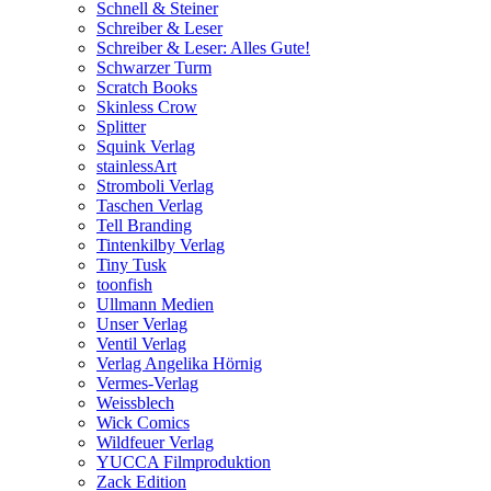
Schnell & Steiner
Schreiber & Leser
Schreiber & Leser: Alles Gute!
Schwarzer Turm
Scratch Books
Skinless Crow
Splitter
Squink Verlag
stainlessArt
Stromboli Verlag
Taschen Verlag
Tell Branding
Tintenkilby Verlag
Tiny Tusk
toonfish
Ullmann Medien
Unser Verlag
Ventil Verlag
Verlag Angelika Hörnig
Vermes-Verlag
Weissblech
Wick Comics
Wildfeuer Verlag
YUCCA Filmproduktion
Zack Edition