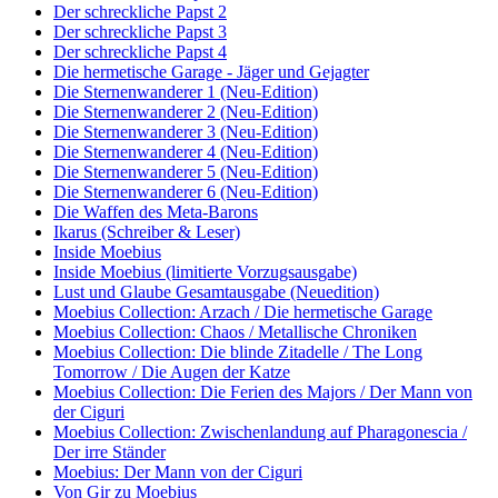
Der schreckliche Papst 2
Der schreckliche Papst 3
Der schreckliche Papst 4
Die hermetische Garage - Jäger und Gejagter
Die Sternenwanderer 1 (Neu-Edition)
Die Sternenwanderer 2 (Neu-Edition)
Die Sternenwanderer 3 (Neu-Edition)
Die Sternenwanderer 4 (Neu-Edition)
Die Sternenwanderer 5 (Neu-Edition)
Die Sternenwanderer 6 (Neu-Edition)
Die Waffen des Meta-Barons
Ikarus (Schreiber & Leser)
Inside Moebius
Inside Moebius (limitierte Vorzugsausgabe)
Lust und Glaube Gesamtausgabe (Neuedition)
Moebius Collection: Arzach / Die hermetische Garage
Moebius Collection: Chaos / Metallische Chroniken
Moebius Collection: Die blinde Zitadelle / The Long
Tomorrow / Die Augen der Katze
Moebius Collection: Die Ferien des Majors / Der Mann von
der Ciguri
Moebius Collection: Zwischenlandung auf Pharagonescia /
Der irre Ständer
Moebius: Der Mann von der Ciguri
Von Gir zu Moebius