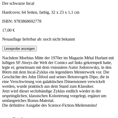
Der schwarze Incal
Hardcover, 64 Seiten, farbig, 32 x 23 x 1,1 cm
ISBN: 9783868692778
17,00 €
Neuauflage lieferbar ab: noch nicht bekannt
Leseprobe anzeigen
Nachdem Moebius Mitte der 1970er im Magazin Métal Hurlant mit
luftigen SF-Storys die Welt der Comics auf links gekrempelt hatte,
legte er, gemeinsam mit dem visionären Autor Jodorowsky, in den
80ern mit dem Incal-Zyklus ein legendäres Meisterwerk vor. Die
Geschichte des John Difool und seines Betonvogels Dipo, die in
eine Verschwörung von galaktischen Dimensionen verwickelt
werden, wurde praktisch aus dem Stand zum Klassiker.
Jetzt wird dieser sechsbändige Zyklus endlich wieder in der
ursprünglichen, klassischen Kolorierung vorgelegt, ergänzt um
umfangreiches Bonus-Material.
Die definitive Ausgabe des Science-Fiction-Meilensteins!