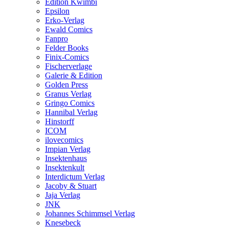
Edition Kwimbi
Epsilon
Erko-Verlag
Ewald Comics
Fanpro
Felder Books
Finix-Comics
Fischerverlage
Galerie & Edition
Golden Press
Granus Verlag
Gringo Comics
Hannibal Verlag
Hinstorff
ICOM
ilovecomics
Impian Verlag
Insektenhaus
Insektenkult
Interdictum Verlag
Jacoby & Stuart
Jaja Verlag
JNK
Johannes Schimmsel Verlag
Knesebeck