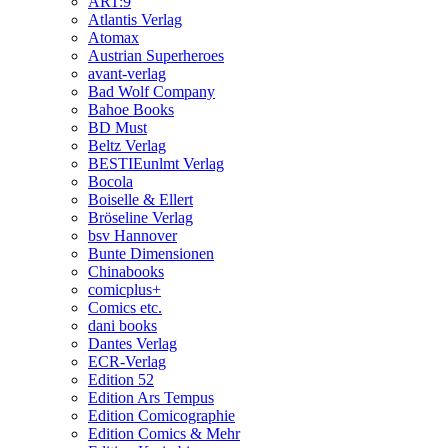
ART:9
Atlantis Verlag
Atomax
Austrian Superheroes
avant-verlag
Bad Wolf Company
Bahoe Books
BD Must
Beltz Verlag
BESTIEunlmt Verlag
Bocola
Boiselle & Ellert
Bröseline Verlag
bsv Hannover
Bunte Dimensionen
Chinabooks
comicplus+
Comics etc.
dani books
Dantes Verlag
ECR-Verlag
Edition 52
Edition Ars Tempus
Edition Comicographie
Edition Comics & Mehr