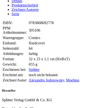
Details
Produktsicherheit
Zeichner/Autoren
Serie
ISBN:
9783868692778
PPM
305106
Artikelnummer:
Warengruppe:
Comics
Einband:
Hardcover
Seitenzahl:
64
Abbildungen:
farbig
Format:
32 x 23 x 1,1 cm (HxBxT)
Gewicht:
655 g
Erschienen bei:
Splitter
Erscheint am:
noch nicht bekannt
Zeichner/Autor:
Alexandro Jodorowsky
,
Moebius
Hersteller
Splitter Verlag GmbH & Co. KG