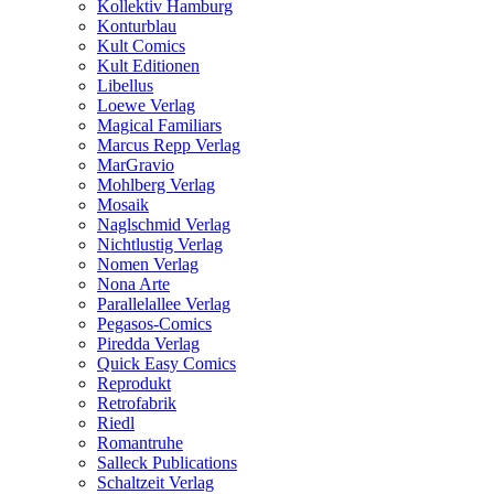
Kollektiv Hamburg
Konturblau
Kult Comics
Kult Editionen
Libellus
Loewe Verlag
Magical Familiars
Marcus Repp Verlag
MarGravio
Mohlberg Verlag
Mosaik
Naglschmid Verlag
Nichtlustig Verlag
Nomen Verlag
Nona Arte
Parallelallee Verlag
Pegasos-Comics
Piredda Verlag
Quick Easy Comics
Reprodukt
Retrofabrik
Riedl
Romantruhe
Salleck Publications
Schaltzeit Verlag