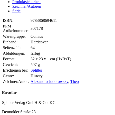
Produktsicherheit
Zeichner/Autoren
Serie
ISBN:
9783868694611
PPM
307178
Artikelnummer:
Warengruppe:
Comics
Einband:
Hardcover
Seitenzahl:
64
Abbildungen:
farbig
Format:
32 x 23 x 1 cm (HxBxT)
Gewicht:
597 g
Erschienen bei:
Splitter
Genre:
History
Zeichner/Autor:
Alexandro Jodorowsky
,
Theo
Hersteller
Splitter Verlag GmbH & Co. KG
Detmolder Straße 23