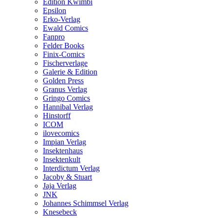
Edition Kwimbi
Epsilon
Erko-Verlag
Ewald Comics
Fanpro
Felder Books
Finix-Comics
Fischerverlage
Galerie & Edition
Golden Press
Granus Verlag
Gringo Comics
Hannibal Verlag
Hinstorff
ICOM
ilovecomics
Impian Verlag
Insektenhaus
Insektenkult
Interdictum Verlag
Jacoby & Stuart
Jaja Verlag
JNK
Johannes Schimmsel Verlag
Knesebeck