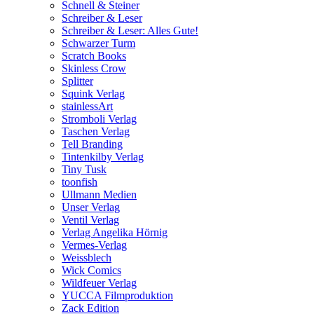
Schnell & Steiner
Schreiber & Leser
Schreiber & Leser: Alles Gute!
Schwarzer Turm
Scratch Books
Skinless Crow
Splitter
Squink Verlag
stainlessArt
Stromboli Verlag
Taschen Verlag
Tell Branding
Tintenkilby Verlag
Tiny Tusk
toonfish
Ullmann Medien
Unser Verlag
Ventil Verlag
Verlag Angelika Hörnig
Vermes-Verlag
Weissblech
Wick Comics
Wildfeuer Verlag
YUCCA Filmproduktion
Zack Edition