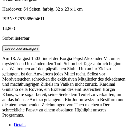
Hardcover, 64 Seiten, farbig, 32 x 23 x 1 cm
ISBN: 9783868694611
14,80 €
Sofort lieferbar
Leseprobe anzeigen
Am 18. August 1503 findet der Borgia Papst Alexander VI. unter
mysteriösen Umständen den Tod. Schon bei Tagesanbruch beginnt
das Wettrennen auf den päpstlichen Stuhl. Um an ihr Ziel zu
gelangen, ist den Anwärtern jedes Mittel recht. Selbst vor
Mordversuchen schrecken die exklusiven Mitglieder des dekadenten
und machthungrigen Zirkels im Vatikan nicht zurück. Kardinal
Giuliano della Rovere, ein Erzfeind des einflussreichen Borgia-
Klans, wäre sogar bereit, seine Seele dem Teufel zu verkaufen, um
an das höchste Amt zu gelangen... Ein Jodorowsky in Bestform und
die atemberaubenden Zeichnungen von Theo machen »Der
schreckliche Papst« zu einem absoluten Highlight unseres
Programms.
Details