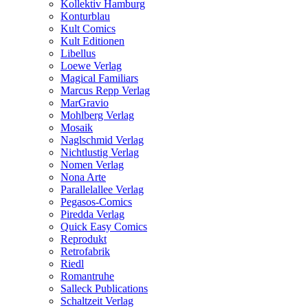
Kollektiv Hamburg
Konturblau
Kult Comics
Kult Editionen
Libellus
Loewe Verlag
Magical Familiars
Marcus Repp Verlag
MarGravio
Mohlberg Verlag
Mosaik
Naglschmid Verlag
Nichtlustig Verlag
Nomen Verlag
Nona Arte
Parallelallee Verlag
Pegasos-Comics
Piredda Verlag
Quick Easy Comics
Reprodukt
Retrofabrik
Riedl
Romantruhe
Salleck Publications
Schaltzeit Verlag