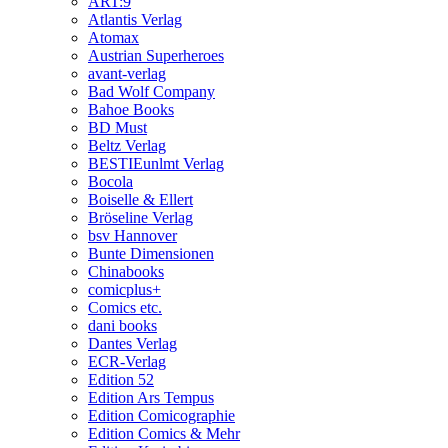
ART:9
Atlantis Verlag
Atomax
Austrian Superheroes
avant-verlag
Bad Wolf Company
Bahoe Books
BD Must
Beltz Verlag
BESTIEunlmt Verlag
Bocola
Boiselle & Ellert
Bröseline Verlag
bsv Hannover
Bunte Dimensionen
Chinabooks
comicplus+
Comics etc.
dani books
Dantes Verlag
ECR-Verlag
Edition 52
Edition Ars Tempus
Edition Comicographie
Edition Comics & Mehr