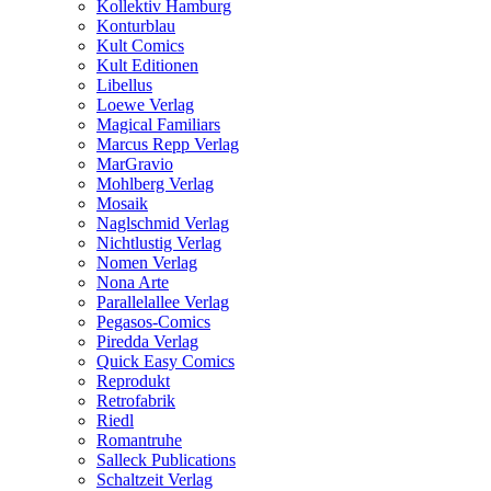
Kollektiv Hamburg
Konturblau
Kult Comics
Kult Editionen
Libellus
Loewe Verlag
Magical Familiars
Marcus Repp Verlag
MarGravio
Mohlberg Verlag
Mosaik
Naglschmid Verlag
Nichtlustig Verlag
Nomen Verlag
Nona Arte
Parallelallee Verlag
Pegasos-Comics
Piredda Verlag
Quick Easy Comics
Reprodukt
Retrofabrik
Riedl
Romantruhe
Salleck Publications
Schaltzeit Verlag