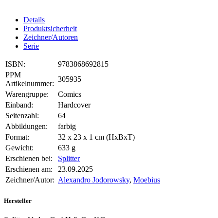
Details
Produktsicherheit
Zeichner/Autoren
Serie
ISBN:
9783868692815
PPM
305935
Artikelnummer:
Warengruppe:
Comics
Einband:
Hardcover
Seitenzahl:
64
Abbildungen:
farbig
Format:
32 x 23 x 1 cm (HxBxT)
Gewicht:
633 g
Erschienen bei:
Splitter
Erschienen am:
23.09.2025
Zeichner/Autor:
Alexandro Jodorowsky
,
Moebius
Hersteller