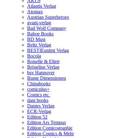
ART:9
Atlantis Verlag
Atomax
Austrian Superheroes
avant-verlag
Bad Wolf Company
Bahoe Books
BD Must
Beltz Verlag
BESTIEunlmt Verlag
Bocola
Boiselle & Ellert
Bröseline Verlag
bsv Hannover
Bunte Dimensionen
Chinabooks
comicplus+
Comics etc.
dani books
Dantes Verlag
ECR-Verlag
Edition 52
Edition Ars Tempus
Edition Comicographie
Edition Comics & Mehr