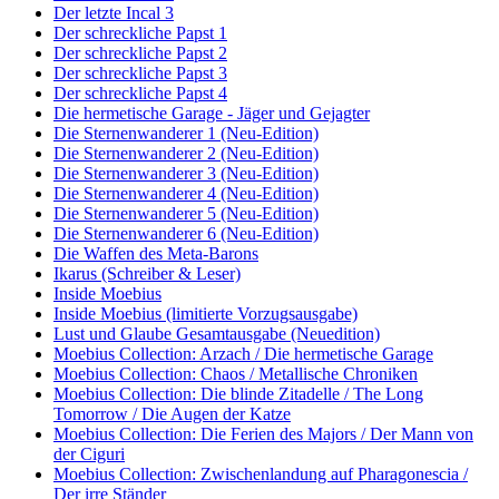
Der letzte Incal 3
Der schreckliche Papst 1
Der schreckliche Papst 2
Der schreckliche Papst 3
Der schreckliche Papst 4
Die hermetische Garage - Jäger und Gejagter
Die Sternenwanderer 1 (Neu-Edition)
Die Sternenwanderer 2 (Neu-Edition)
Die Sternenwanderer 3 (Neu-Edition)
Die Sternenwanderer 4 (Neu-Edition)
Die Sternenwanderer 5 (Neu-Edition)
Die Sternenwanderer 6 (Neu-Edition)
Die Waffen des Meta-Barons
Ikarus (Schreiber & Leser)
Inside Moebius
Inside Moebius (limitierte Vorzugsausgabe)
Lust und Glaube Gesamtausgabe (Neuedition)
Moebius Collection: Arzach / Die hermetische Garage
Moebius Collection: Chaos / Metallische Chroniken
Moebius Collection: Die blinde Zitadelle / The Long
Tomorrow / Die Augen der Katze
Moebius Collection: Die Ferien des Majors / Der Mann von
der Ciguri
Moebius Collection: Zwischenlandung auf Pharagonescia /
Der irre Ständer