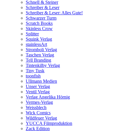
Schnell & Steiner
Schreiber & Leser
Schreiber & Leser: Alles Gute!
Schwarzer Turm
Scratch Books
Skinless Crow
Splitter
Squink Verlag
stainlessArt
Stromboli Verlag
Taschen Verlag
Tell Branding
Tintenkilby Verlag
Tiny Tusk
toonfish
Ullmann Medien
Unser Verlag
Ventil Verlag
Verlag Angelika Hörnig
Vermes-Verlag
Weissblech
Wick Comics
Wildfeuer Verlag
YUCCA Filmproduktion
Zack Edition