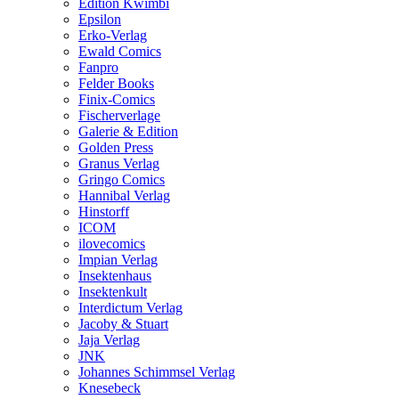
Edition Kwimbi
Epsilon
Erko-Verlag
Ewald Comics
Fanpro
Felder Books
Finix-Comics
Fischerverlage
Galerie & Edition
Golden Press
Granus Verlag
Gringo Comics
Hannibal Verlag
Hinstorff
ICOM
ilovecomics
Impian Verlag
Insektenhaus
Insektenkult
Interdictum Verlag
Jacoby & Stuart
Jaja Verlag
JNK
Johannes Schimmsel Verlag
Knesebeck