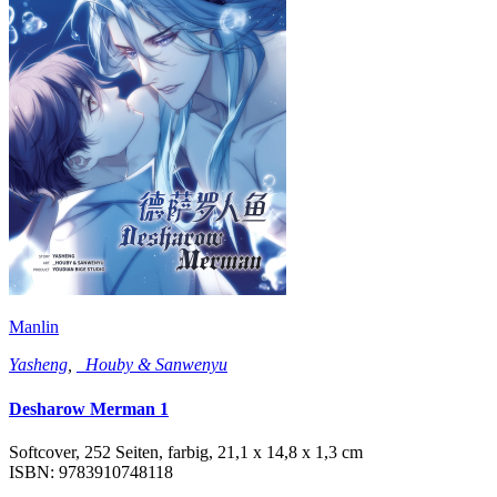
Manlin
Yasheng
,
_Houby & Sanwenyu
Desharow Merman 1
Softcover, 252 Seiten, farbig, 21,1 x 14,8 x 1,3 cm
ISBN: 9783910748118