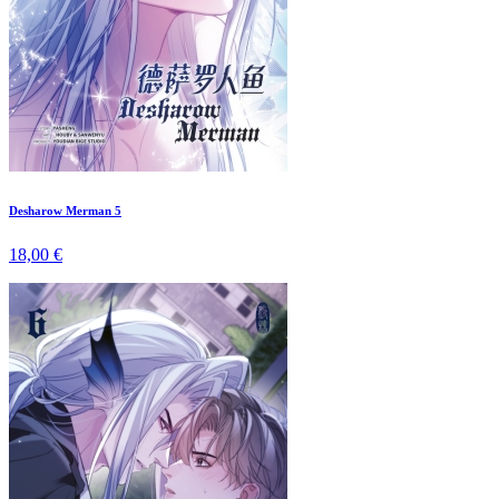
Desharow Merman 5
18,00 €