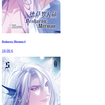
Desharow Merman 4
18,00 €