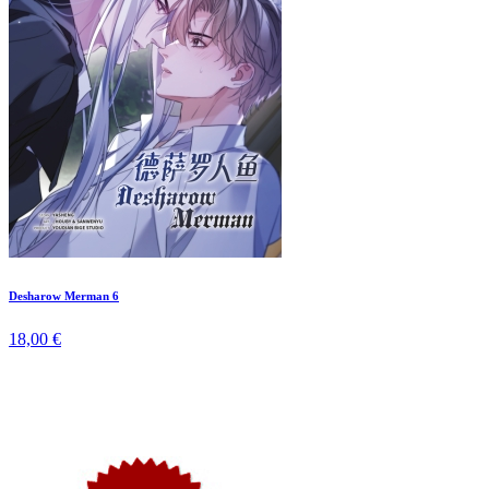
Desharow Merman 6
18,00 €