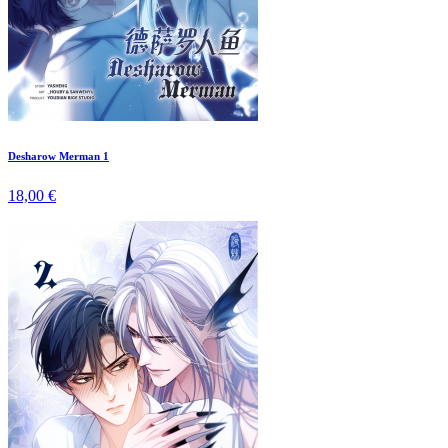
Desharow Merman 1
18,00 €