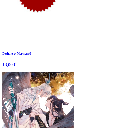
Desharow Merman 8
18,00 €