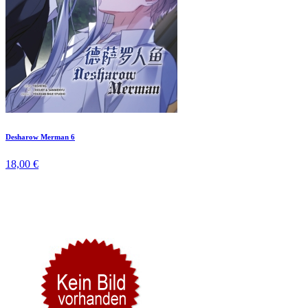
Desharow Merman 6
18,00 €