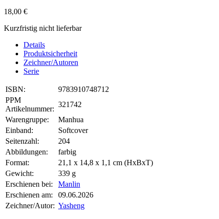
18,00 €
Kurzfristig nicht lieferbar
Details
Produktsicherheit
Zeichner/Autoren
Serie
ISBN:
9783910748712
PPM
321742
Artikelnummer:
Warengruppe:
Manhua
Einband:
Softcover
Seitenzahl:
204
Abbildungen:
farbig
Format:
21,1 x 14,8 x 1,1 cm (HxBxT)
Gewicht:
339 g
Erschienen bei:
Manlin
Erschienen am:
09.06.2026
Zeichner/Autor:
Yasheng