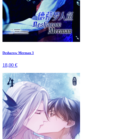
Desharow Merman 3
18,00 €