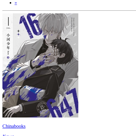
»
Chinabooks