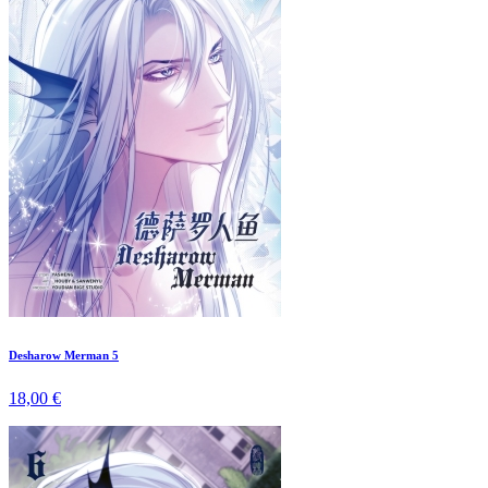
Desharow Merman 5
18,00 €