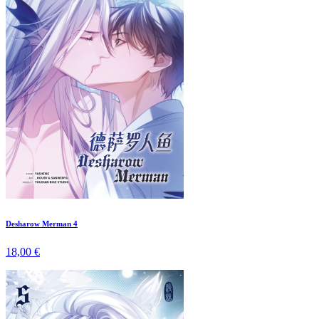
Desharow Merman 4
18,00 €