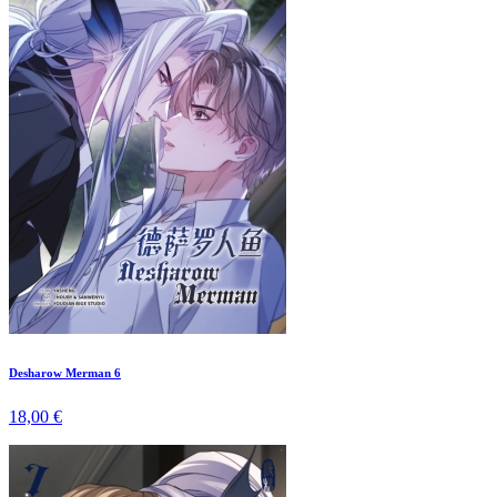
Desharow Merman 6
18,00 €