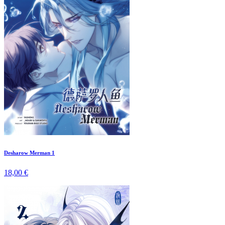
Desharow Merman 1
18,00 €