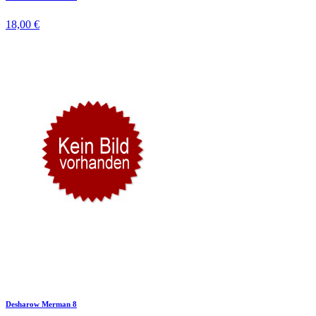
18,00 €
Desharow Merman 8