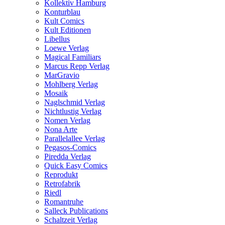
Kollektiv Hamburg
Konturblau
Kult Comics
Kult Editionen
Libellus
Loewe Verlag
Magical Familiars
Marcus Repp Verlag
MarGravio
Mohlberg Verlag
Mosaik
Naglschmid Verlag
Nichtlustig Verlag
Nomen Verlag
Nona Arte
Parallelallee Verlag
Pegasos-Comics
Piredda Verlag
Quick Easy Comics
Reprodukt
Retrofabrik
Riedl
Romantruhe
Salleck Publications
Schaltzeit Verlag