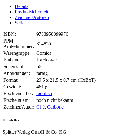
Details
Produktsicherheit
Zeichner/Autoren
Serie
ISBN:
9783958399976
PPM
314855
Artikelnummer:
Warengruppe:
Comics
Einband:
Hardcover
Seitenzahl:
56
Abbildungen:
farbig
Format:
29,5 x 21,5 x 0,7 cm (HxBxT)
Gewicht:
461 g
Erschienen bei:
toonfish
Erscheint am:
noch nicht bekannt
Zeichner/Autor:
Gijé
,
Carbone
Hersteller
Splitter Verlag GmbH & Co. KG