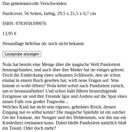
Das geheimnisvolle Verschwinden
Hardcover, 56 Seiten, farbig, 29,5 x 21,5 x 0,7 cm
ISBN: 9783958399976
13,95 €
Neuauflage lieferbar ab: noch nicht bekannt
Leseprobe anzeigen
Nola hat bereits eine Menge über die magische Welt Pandorient
herausgefunden, und auch über ihre Mutter hat sie einiges gelernt.
Doch die Entdeckung eines seltsamen Schlüssels, den sie schon
einmal in einem Buch gesehen hat, wirft neue Fragen auf. Was
könnte er wohl öffnen? Nola kehrt sofort nach Pandorient zurück,
um es herauszufinden! Und schon bald führen beunruhigende
Ereignisse sie und ihre Freunde Igor und Andrea auf die Spur eines
neuen Falls von großer Tragweite...
Welches Kind hat nicht sein eigenes, geheimes Reich, dessen
Eingang nur es selbst kennt? Die magische Spieluhr ist ein solcher
Ort der Fantasie, der Neugier und des Heldenmuts, wie ihn nur ein
Kinderherz erträumen kann. Dabei bleibt Pandorient natürlich bloß
ein Traum. Oder doch mehr?