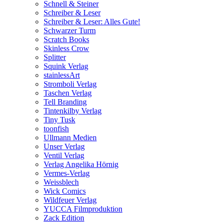
Schnell & Steiner
Schreiber & Leser
Schreiber & Leser: Alles Gute!
Schwarzer Turm
Scratch Books
Skinless Crow
Splitter
Squink Verlag
stainlessArt
Stromboli Verlag
Taschen Verlag
Tell Branding
Tintenkilby Verlag
Tiny Tusk
toonfish
Ullmann Medien
Unser Verlag
Ventil Verlag
Verlag Angelika Hörnig
Vermes-Verlag
Weissblech
Wick Comics
Wildfeuer Verlag
YUCCA Filmproduktion
Zack Edition