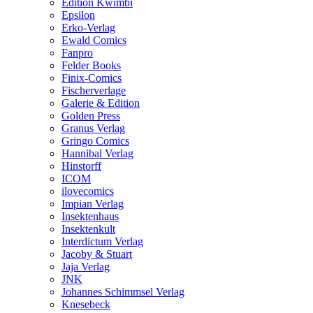
Edition Kwimbi
Epsilon
Erko-Verlag
Ewald Comics
Fanpro
Felder Books
Finix-Comics
Fischerverlage
Galerie & Edition
Golden Press
Granus Verlag
Gringo Comics
Hannibal Verlag
Hinstorff
ICOM
ilovecomics
Impian Verlag
Insektenhaus
Insektenkult
Interdictum Verlag
Jacoby & Stuart
Jaja Verlag
JNK
Johannes Schimmsel Verlag
Knesebeck