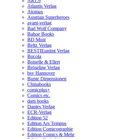
ART:9
Atlantis Verlag
Atomax
Austrian Superheroes
avant-verlag
Bad Wolf Company
Bahoe Books
BD Must
Beltz Verlag
BESTIEunlmt Verlag
Bocola
Boiselle & Ellert
Bröseline Verlag
bsv Hannover
Bunte Dimensionen
Chinabooks
comicplus+
Comics etc.
dani books
Dantes Verlag
ECR-Verlag
Edition 52
Edition Ars Tempus
Edition Comicographie
Edition Comics & Mehr