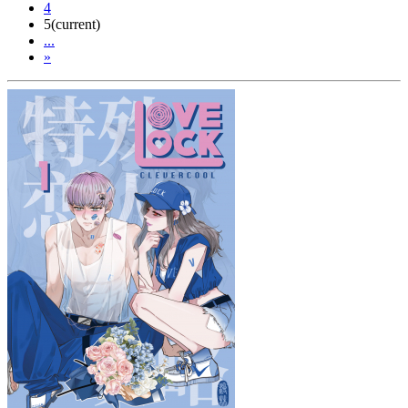
4
5
(current)
...
»