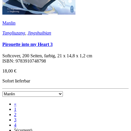
Manlin
Tangliuzang
,
Jingshuibian
Pirouette into my Heart 3
Softcover, 200 Seiten, farbig, 21 x 14,8 x 1,2 cm
ISBN: 9783910748798
18,00 €
Sofort lieferbar
«
1
2
3
4
5
(current)