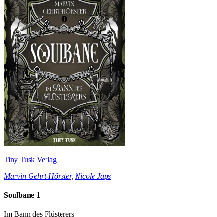
Tiny Tusk Verlag
Marvin Gehrt-Hörster
,
Nicole Japs
Soulbane 1
Im Bann des Flüsterers