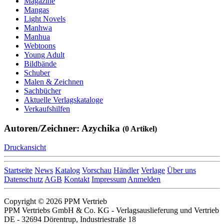
Magazine
Mangas
Light Novels
Manhwa
Manhua
Webtoons
Young Adult
Bildbände
Schuber
Malen & Zeichnen
Sachbücher
Aktuelle Verlagskataloge
Verkaufshilfen
Autoren/Zeichner: Azychika
(0 Artikel)
Druckansicht
Startseite
News
Katalog
Vorschau
Händler
Verlage
Über uns
Datenschutz
AGB
Kontakt
Impressum
Anmelden
Copyright © 2026 PPM Vertrieb
PPM Vertriebs GmbH & Co. KG - Verlagsauslieferung und Vertrieb
DE - 32694 Dörentrup, Industriestraße 18